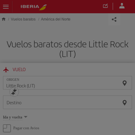
Saltar al contenido principal
Vuelos baratos
América del Norte
Vuelos baratos desde Little Rock
(LIT)
VUELO
ORIGEN
Destino
Seleccione
Ida y vuelta
una
opción
Pagar con Avios