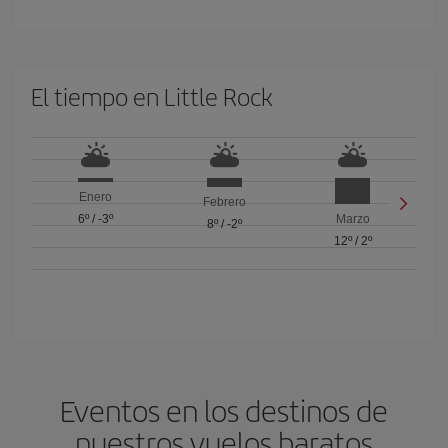
El tiempo en Little Rock
Enero
Febrero
6º
/
-3º
Marzo
8º
/
-2º
12º
/
2º
Eventos en los destinos de
nuestros vuelos baratos