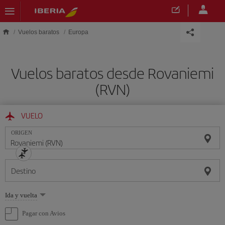
Saltar al contenido principal
Vuelos baratos
Europa
Vuelos baratos desde Rovaniemi
(RVN)
VUELO
ORIGEN
Destino
Seleccione
Ida y vuelta
una
opción
Pagar con Avios