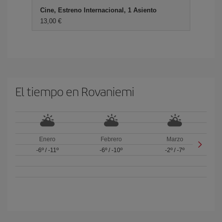
Cine, Estreno Internacional, 1 Asiento
13,00 €
El tiempo en Rovaniemi
Enero
Febrero
Marzo
-6º
/
-11º
-6º
/
-10º
-2º
/
-7º