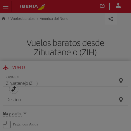
Saltar al contenido principal
Vuelos baratos
América del Norte
Vuelos baratos desde
Zihuatanejo (ZIH)
VUELO
ORIGEN
Destino
Seleccione
Ida y vuelta
una
opción
Pagar con Avios