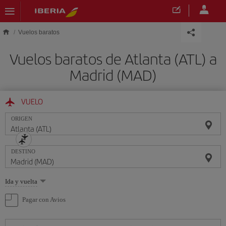
Saltar al contenido principal
Vuelos baratos
Vuelos baratos de Atlanta (ATL) a
Madrid (MAD)
VUELO
ORIGEN
DESTINO
Seleccione
Ida y vuelta
una
opción
Pagar con Avios