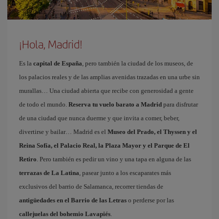
¡Hola, Madrid!
Es la
capital de España
, pero también la ciudad de los museos, de
los palacios reales y de las amplias avenidas trazadas en una urbe sin
murallas… Una ciudad abierta que recibe con generosidad a gente
de todo el mundo.
Reserva tu vuelo barato a Madrid
para disfrutar
de una ciudad que nunca duerme y que invita a comer, beber,
divertirse y bailar… Madrid es el
Museo del Prado, el Thyssen y el
Reina Sofía, el Palacio Real, la Plaza Mayor y el Parque de El
Retiro
. Pero también es pedir un vino y una tapa en alguna de las
terrazas de La Latina
, pasear junto a los escaparates más
exclusivos del barrio de Salamanca, recorrer tiendas de
antigüedades en el Barrio de las Letras
o perderse por las
callejuelas del bohemio Lavapiés
.