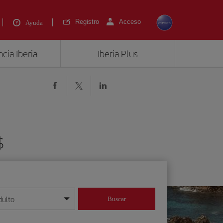
Registro
Acceso
Ayuda
cia Iberia
Iberia Plus
$
dulto
Buscar
o día/mes/año