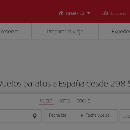
Israel - ES
Empresas
 reserva
Preparar el viaje
Experien
Vuelos baratos a España desde 298 
VUELO
HOTEL
COCHE
Fecha ida
Fecha vuelta
1
A
Introduce la fecha en formato día/mes/año
Introduce la fecha en format