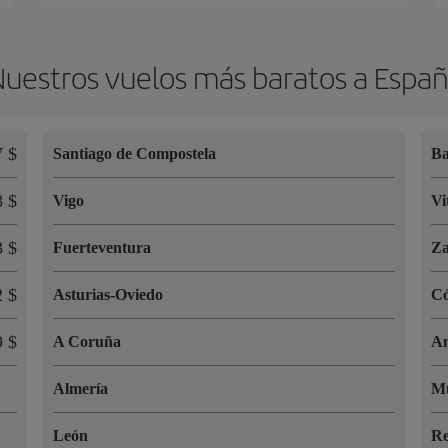
uestros vuelos más baratos a Espa
7 $
Santiago de Compostela
Ba
8 $
Vigo
Vi
3 $
Fuerteventura
Za
2 $
Asturias-Oviedo
C
9 $
A Coruña
An
Almería
M
León
R