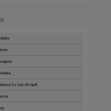
ña
dajoz
toria
ragoza
órdoba
dorra La Seu dUrgell
urcia
eus