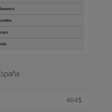
lamanca
stellón
rgos
eida
 España
464
$