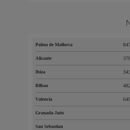
N
84
Palma de Mallorca
37
Alicante
34
Ibiza
48
Bilbao
64
Valencia
Granada-Jaén
San Sebastian