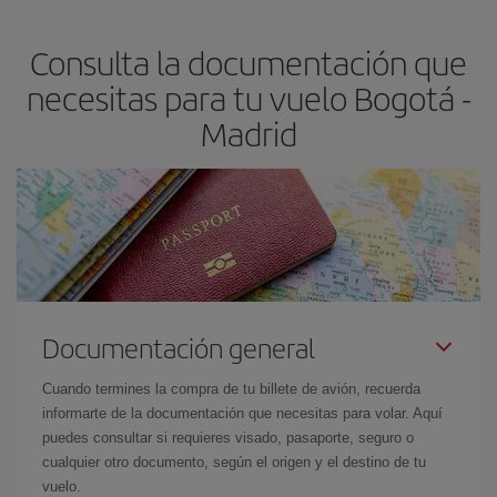
claves para encontrar los mejores precios son
anticiparte y ser
flexible.
Lo normal es que
cuanto antes
reserves tus billetes de
Consulta la documentación que
avión más baratos te saldrán. Además, si buscas los vuelos con
las fechas y los horarios del viaje un poco abiertos, podrás
elegir
necesitas para tu vuelo Bogotá -
el precio más barato.
Madrid
Documentación general
Cuando termines la compra de tu billete de avión, recuerda
informarte de la documentación que necesitas para volar. Aquí
puedes consultar si requieres visado, pasaporte, seguro o
cualquier otro documento, según el origen y el destino de tu
vuelo.