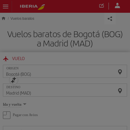
Saltar al contenido principal
Vuelos baratos
Vuelos baratos de Bogotá (BOG)
a Madrid (MAD)
VUELO
ORIGEN
DESTINO
Seleccione
Ida y vuelta
una
opción
Pagar con Avios