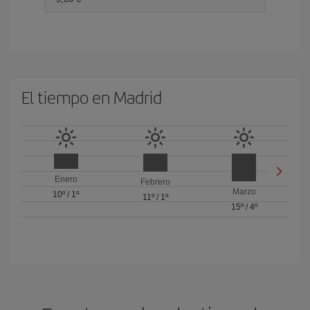
El tiempo en Madrid
Enero
Febrero
Marzo
10º
/
1º
11º
/
1º
15º
/
4º