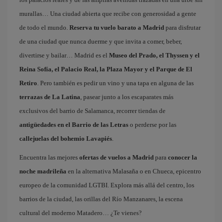
murallas… Una ciudad abierta que recibe con generosidad a gente
de todo el mundo.
Reserva tu vuelo barato a Madrid
para disfrutar
de una ciudad que nunca duerme y que invita a comer, beber,
divertirse y bailar… Madrid es el
Museo del Prado, el Thyssen y el
Reina Sofía, el Palacio Real, la Plaza Mayor y el Parque de El
Retiro
. Pero también es pedir un vino y una tapa en alguna de las
terrazas de La Latina
, pasear junto a los escaparates más
exclusivos del barrio de Salamanca, recorrer tiendas de
antigüedades en el Barrio de las Letras
o perderse por las
callejuelas del bohemio Lavapiés
.
Encuentra las mejores
ofertas de vuelos a Madrid
para
conocer la
noche madrileña
en la alternativa Malasaña o en Chueca, epicentro
europeo de la comunidad LGTBI. Explora más allá del centro, los
barrios de la ciudad, las orillas del Río Manzanares, la escena
cultural del moderno Matadero… ¿Te vienes?