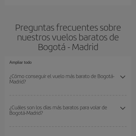
Preguntas frecuentes sobre
nuestros vuelos baratos de
Bogotá - Madrid
Ampliar todo
¿Cómo conseguir el vuelo más barato de Bogotá-
Madrid?
Podrás ahorrar en tu billete de avión de Bogotá-Madrid-dest y
conseguir el vuelo más barato si evitas temporadas altas,
¿Cuáles son los días más baratos para volar de
Bogotá-Madrid?
compras con antelación y puedes ser flexible con las fechas y
horarios de ida y vuelta.
Para saber qué días te saldrá más económico volar, solo tienes