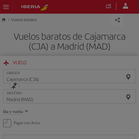
Saltar al contenido principal
Vuelos baratos
Vuelos baratos de Cajamarca
(CJA) a Madrid (MAD)
VUELO
ORIGEN
DESTINO
Seleccione
Ida y vuelta
una
opción
Pagar con Avios