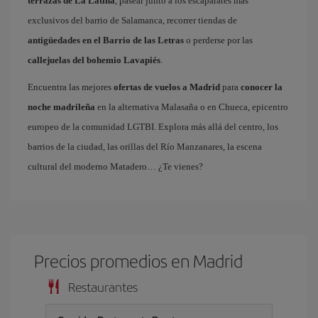
terrazas de La Latina
, pasear junto a los escaparates más
exclusivos del barrio de Salamanca, recorrer tiendas de
antigüedades en el Barrio de las Letras
o perderse por las
callejuelas del bohemio Lavapiés
.
Encuentra las mejores
ofertas de vuelos a Madrid
para
conocer la
noche madrileña
en la alternativa Malasaña o en Chueca, epicentro
europeo de la comunidad LGTBI. Explora más allá del centro, los
barrios de la ciudad, las orillas del Río Manzanares, la escena
cultural del moderno Matadero… ¿Te vienes?
Precios promedios en Madrid
Restaurantes