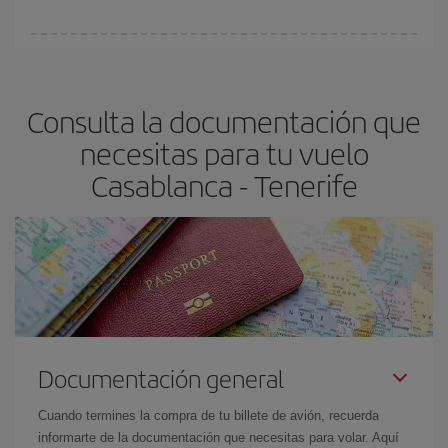
Cualquier día de la semana puedes encontrar vuelos baratos. Las
claves para encontrar los mejores precios son
anticiparte y ser
flexible.
Lo normal es que
cuanto antes
reserves tus billetes de
Consulta la documentación que
avión más baratos te saldrán. Además, si buscas los vuelos con
las fechas y los horarios del viaje un poco abiertos, podrás
elegir
necesitas para tu vuelo
el precio más barato.
Casablanca - Tenerife
Documentación general
Cuando termines la compra de tu billete de avión, recuerda
informarte de la documentación que necesitas para volar. Aquí