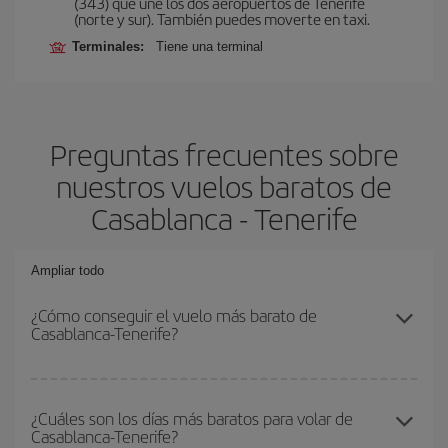
(343) que une los dos aeropuertos de Tenerife
(norte y sur). También puedes moverte en taxi.
Terminales:
Tiene una terminal
Preguntas frecuentes sobre
nuestros vuelos baratos de
Casablanca - Tenerife
Ampliar todo
¿Cómo conseguir el vuelo más barato de
Casablanca-Tenerife?
Podrás ahorrar en tu billete de avión de Casablanca-Tenerife-dest
y conseguir el vuelo más barato si evitas temporadas altas,
¿Cuáles son los días más baratos para volar de
Casablanca-Tenerife?
compras con antelación y puedes ser flexible con las fechas y