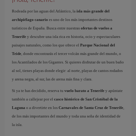
Rodeada por las aguas del Atlántico, la
isla más grande del
archipiélago canario
es uno de los más importantes destinos
turísticos de España. Busca entre nuestras
ofertas de vuelos a
Tenerife
y descubre una isla rica en historia, ocio y espectaculares
paisajes naturales, como los que ofrece el
Parque Nacional del
Teide
, donde encontrarás el tercer volcán más grande del mundo, o
los Acantilados de los Gigantes. Si quieres disfrutar de un buen baño
al sol, tienes playas donde elegir: al norte, playas de cantos rodados
y arena negra, al sur, las de arena más fina y clara.
Si ya te has decidido, reserva tu
vuelo barato a Tenerife
y apúntate
también a callejear por el
casco histórico de San Cristóbal de la
Laguna
o a divertirte en los
Carnavales de Santa Cruz de Tenerife
,
de los más importantes del mundo y toda una seña de identidad de
la isla.