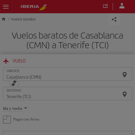
Saltar al contenido principal
Vuelos baratos
Vuelos baratos de Casablanca
(CMN) a Tenerife (TCI)
VUELO
ORIGEN
DESTINO
Seleccione
Ida y vuelta
una
opción
Pagar con Avios