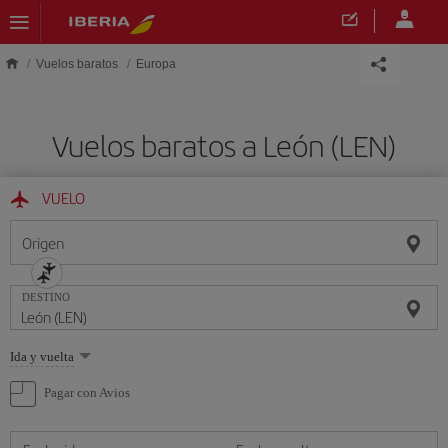
Saltar al contenido principal
Vuelos baratos
Europa
Vuelos baratos a León (LEN)
VUELO
Origen
DESTINO
Seleccione
Ida y vuelta
una
opción
Pagar con Avios