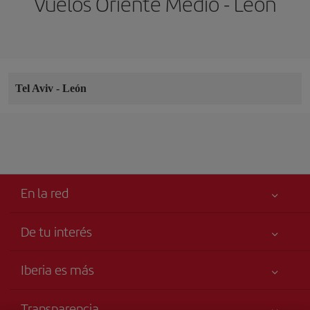
Vuelos Oriente Medio - León
Tel Aviv
-
León
En la red
De tu interés
Tu seguridad es lo primero
Iberia es más
Accesibilidad
Noticias y Novedades
Compromiso de servicio
Transparencia