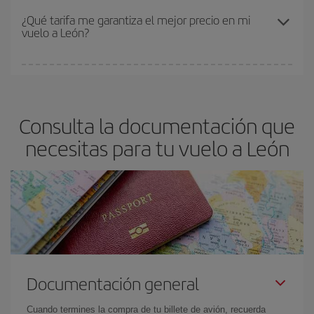
el precio más barato.
Los precios dependen de las plazas que queden libres en el vuelo
¿Qué tarifa me garantiza el mejor precio en mi
vuelo a León?
y de que las tarifas más baratas (turista) estén disponibles o se
vayan agotando. Por eso, comprar con antelación es
fundamental
para conseguir
vuelos baratos a León.
En Iberia, tenemos distintas tarifas para garantizarte el mejor
precio según tus necesidades de viaje. La tarifa básica, te
asegura el vuelo más barato.
Consulta la documentación que
necesitas para tu vuelo a León
Documentación general
Cuando termines la compra de tu billete de avión, recuerda