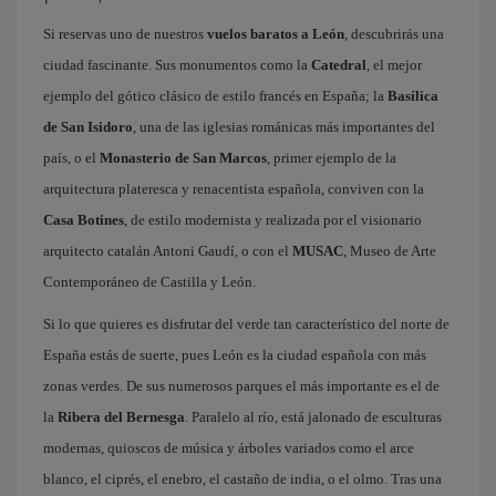
Si reservas uno de nuestros
vuelos baratos a León
, descubrirás una
ciudad fascinante. Sus monumentos como la
Catedral
, el mejor
ejemplo del gótico clásico de estilo francés en España; la
Basílica
de San Isidoro
, una de las iglesias románicas más importantes del
país, o el
Monasterio de San Marcos
, primer ejemplo de la
arquitectura plateresca y renacentista española, conviven con la
Casa Botines
, de estilo modernista y realizada por el visionario
arquitecto catalán Antoni Gaudí, o con el
MUSAC
, Museo de Arte
Contemporáneo de Castilla y León.
Si lo que quieres es disfrutar del verde tan característico del norte de
España estás de suerte, pues León es la ciudad española con más
zonas verdes. De sus numerosos parques el más importante es el de
la
Ribera del Bernesga
. Paralelo al río, está jalonado de esculturas
modernas, quioscos de música y árboles variados como el arce
blanco, el ciprés, el enebro, el castaño de india, o el olmo. Tras una