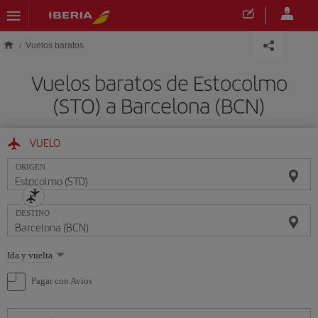
Saltar al contenido principal
Vuelos baratos
Vuelos baratos de Estocolmo
(STO) a Barcelona (BCN)
VUELO
ORIGEN
DESTINO
Seleccione
Ida y vuelta
una
opción
Pagar con Avios