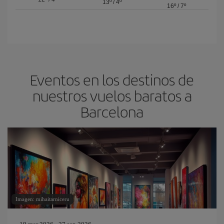
13º
/
4º
16º
/
7º
Eventos en los destinos de
nuestros vuelos baratos a
Barcelona
Imagen: mihaitarniceru