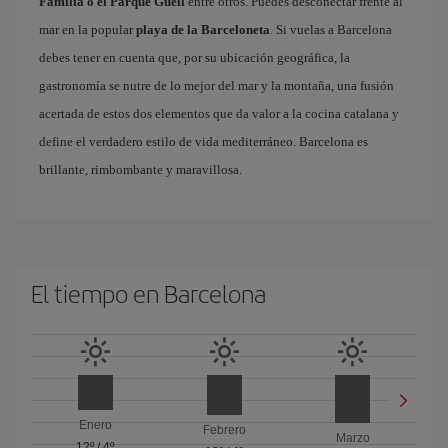
Familia o el Parque Güell
entre otros. Puedes desconectar frente al
mar en la popular
playa de la Barceloneta
. Si vuelas a Barcelona
debes tener en cuenta que, por su ubicación geográfica, la
gastronomía se nutre de lo mejor del mar y la montaña, una fusión
acertada de estos dos elementos que da valor a la cocina catalana y
define el verdadero estilo de vida mediterráneo. Barcelona es
brillante, rimbombante y maravillosa.
El tiempo en Barcelona
Enero
Febrero
Marzo
12º
/
4º