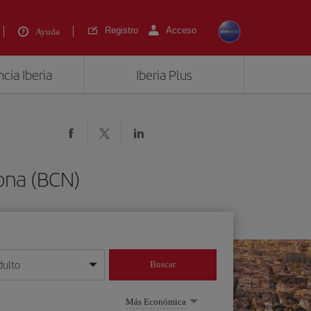
Registro
Acceso
Ayuda
cia Iberia
Iberia Plus
ona (BCN)
dulto
Buscar
o día/mes/año
Más Económica