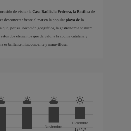
ocasión de visitar la
Casa Batlló, la Pedrera, la Basílica de
es desconectar frente al mar en la popular
playa de la
ta que, por su ubicación geográfica, la gastronomía se nutre
 estos dos elementos que da valor a la cocina catalana y
na es brillante, rimbombante y maravillosa.
Diciembre
Noviembre
13º
/
5º