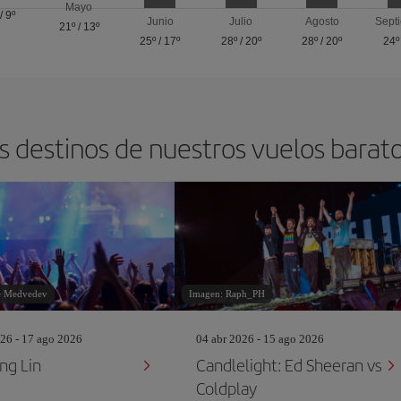
Mayo
/
9º
Junio
Julio
Agosto
Sept
21º
/
13º
25º
/
17º
28º
/
20º
28º
/
20º
24º
s destinos de nuestros vuelos barat
ie Medvedev
Imagen: Raph_PH
26 - 17 ago 2026
04 abr 2026 - 15 ago 2026
ng Lin
Candlelight: Ed Sheeran vs
Coldplay