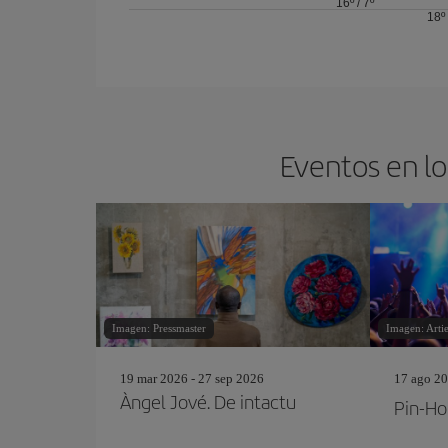
16º
/
7º
18º
Eventos en lo
Imagen: Pressmaster
Imagen: Art
19 mar 2026 - 27 sep 2026
17 ago 20
Àngel Jové. De intactu
Pin‐Ho