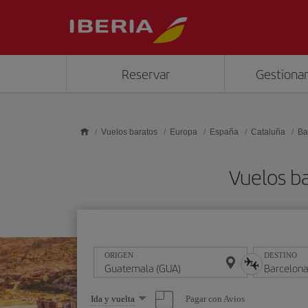
Saltar al contenido principal
Reservar
Gestionar
Vuelos baratos
Europa
España
Cataluña
Ba
Vuelos b
ORIGEN
DESTINO
Seleccione
Pagar con Avios
Ida y vuelta