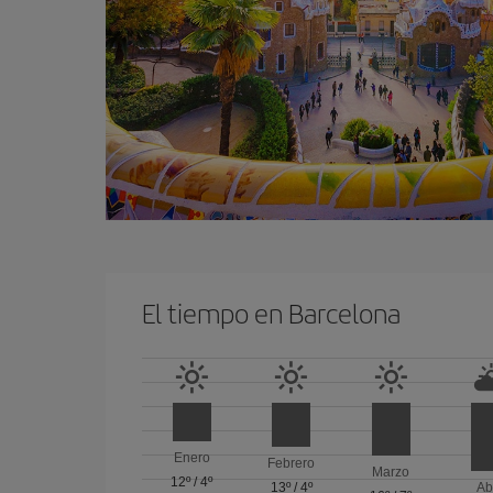
El tiempo en Barcelona
Enero
Febrero
Marzo
12º
/
4º
13º
/
4º
Ab