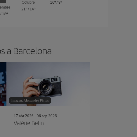
Octubre
16º
/
9º
iembre
21º
/
14º
/
18º
os a Barcelona
Imagen: Alessandro Pintus
17 abr 2026 - 06 sep 2026
Valérie Belin