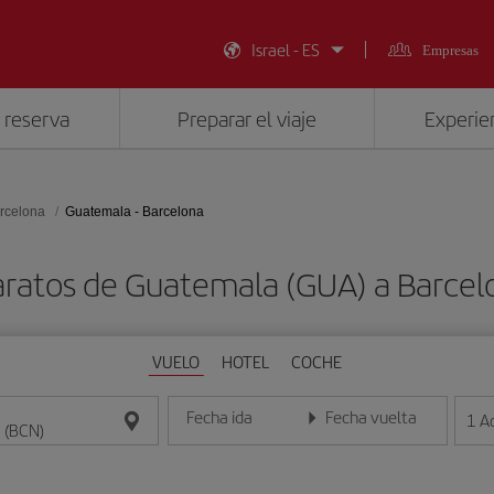
Israel - ES
Empresas
 reserva
Preparar el viaje
Experien
rcelona
Guatemala - Barcelona
aratos de Guatemala (GUA) a Barcel
VUELO
HOTEL
COCHE
Fecha ida
Fecha vuelta
1
A
Introduce la fecha en formato día/mes/año
Introduce la fecha en format