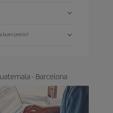
elo y de que las tarifas más baratas (turista)
uatemala-Barcelona-dest
.
ra el vuelo más barato.
a buen precio?
ser flexible.
Lo normal es que
cuanto antes
 poco abiertos, podrás
elegir el precio más
Guatemala - Barcelona