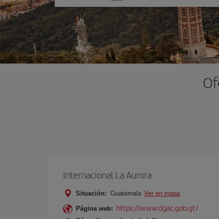
una
opción
Of
Internacional La Aurora
Situación:
Guatemala
Ver en mapa
https://www.dgac.gob.gt/
Página web: