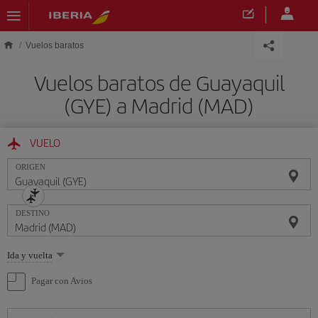
Saltar al contenido principal
Vuelos baratos
Vuelos baratos de Guayaquil
(GYE) a Madrid (MAD)
VUELO
ORIGEN
DESTINO
Seleccione
Ida y vuelta
una
opción
Pagar con Avios