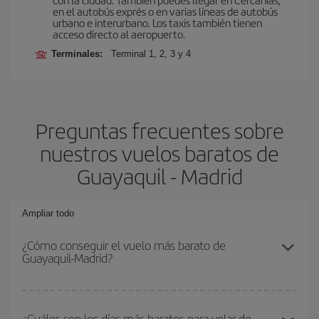
en el autobús exprés o en varias líneas de autobús
urbano e interurbano. Los taxis también tienen
acceso directo al aeropuerto.
Terminales:
Terminal 1, 2, 3 y 4
Preguntas frecuentes sobre
nuestros vuelos baratos de
Guayaquil - Madrid
Ampliar todo
¿Cómo conseguir el vuelo más barato de
Guayaquil-Madrid?
Podrás ahorrar en tu billete de avión de Guayaquil-Madrid-dest y
conseguir el vuelo más barato si evitas temporadas altas,
¿Cuáles son los días más baratos para volar de