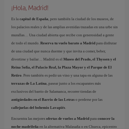
¡Hola, Madrid!
Es la
capital de España
, pero también la ciudad de los museos, de
los palacios reales y de las amplias avenidas trazadas en una urbe sin
murallas… Una ciudad abierta que recibe con generosidad a gente
de todo el mundo.
Reserva tu vuelo barato a Madrid
para disfrutar
de una ciudad que nunca duerme y que invita a comer, beber,
divertirse y bailar… Madrid es el
Museo del Prado, el Thyssen y el
Reina Sofía, el Palacio Real, la Plaza Mayor y el Parque de El
Retiro
. Pero también es pedir un vino y una tapa en alguna de las
terrazas de La Latina
, pasear junto a los escaparates más
exclusivos del barrio de Salamanca, recorrer tiendas de
antigüedades en el Barrio de las Letras
o perderse por las
callejuelas del bohemio Lavapiés
.
Encuentra las mejores
ofertas de vuelos a Madrid
para
conocer la
noche madrileña
en la alternativa Malasaña o en Chueca, epicentro