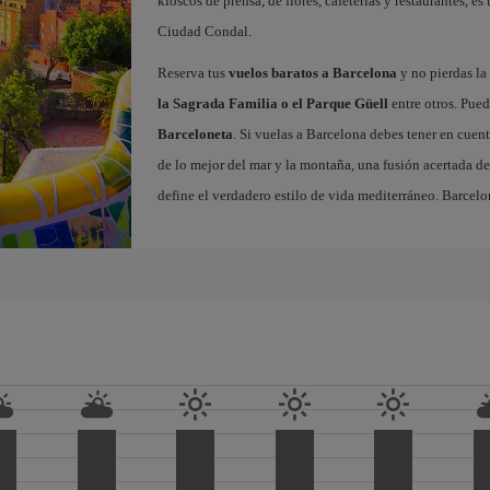
kioscos de prensa, de flores, cafeterías y restaurantes, es
Ciudad Condal.
Reserva tus
vuelos baratos a Barcelona
y no pierdas la 
la Sagrada Familia o el Parque Güell
entre otros. Pued
Barceloneta
. Si vuelas a Barcelona debes tener en cuen
de lo mejor del mar y la montaña, una fusión acertada de
define el verdadero estilo de vida mediterráneo. Barcelo