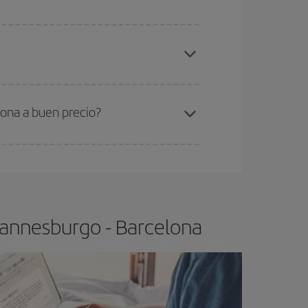
gunos
horarios
puede que te hagan ahorrar aún
elo y de que las tarifas más baratas (turista)
ohannesburgo-Barcelona-dest
.
ra el vuelo más barato.
ona a buen precio?
ser flexible.
Lo normal es que
cuanto antes
 poco abiertos, podrás
elegir el precio más
hannesburgo - Barcelona