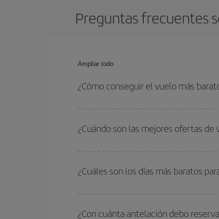
Preguntas frecuentes s
Ampliar todo
¿Cómo conseguir el vuelo más bara
Podrás ahorrar en tu billete de avión de Johannes
con las fechas y horarios de ida y vuelta.
¿Cuándo son las mejores ofertas de
Puedes conseguir los vuelos más baratos viajan
periodos de vacaciones escolares son temporada
¿Cuáles son los días más baratos pa
precios encontrarás.
Para saber qué días te saldrá más económico vol
quieres ir y en qué fechas habías pensado viajar
¿Con cuánta antelación debo reserva