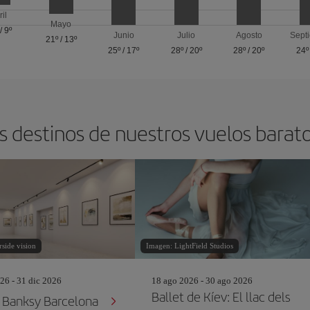
ril
Mayo
/
9º
Junio
Julio
Agosto
Sept
21º
/
13º
25º
/
17º
28º
/
20º
28º
/
20º
24º
s destinos de nuestros vuelos barat
side vision
Imagen: LightField Studios
26 - 31 dic 2026
18 ago 2026 - 30 ago 2026
Ballet de Kíev: El llac dels
Banksy Barcelona