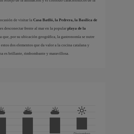
 un reflejo de la animación y el colorido característicos de la
ocasión de visitar la
Casa Batlló, la Pedrera, la Basílica de
es desconectar frente al mar en la popular
playa de la
ta que, por su ubicación geográfica, la gastronomía se nutre
 estos dos elementos que da valor a la cocina catalana y
na es brillante, rimbombante y maravillosa.
Diciembre