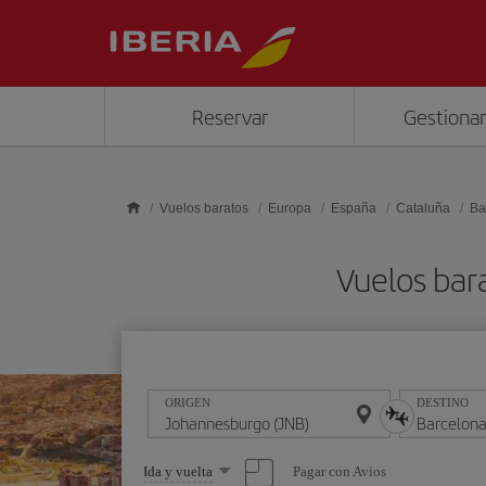
Saltar al contenido principal
Reservar
Gestionar
Vuelos baratos
Europa
España
Cataluña
Ba
Vuelos bar
ORIGEN
DESTINO
Seleccione
Pagar con Avios
Ida y vuelta