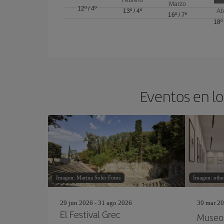
Marzo
12º
/
4º
13º
/
4º
Ab
16º
/
7º
18º
Eventos en lo
Imagen: Marina Soler Fotos
Imagen: other
29 jun 2026 - 31 ago 2026
30 mar 20
El Festival Grec
Museo 