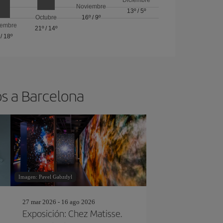
Noviembre
13º
/
5º
Octubre
16º
/
9º
iembre
21º
/
14º
/
18º
os a Barcelona
Imagen: Pavel Gabzdyl
27 mar 2026 - 16 ago 2026
Exposición: Chez Matisse.