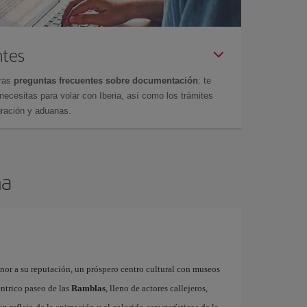
ntes
tras
preguntas frecuentes sobre documentación
: te
cesitas para volar con Iberia, así como los trámites
gración y aduanas.
na
onor a su reputación, un próspero centro cultural con museos
éntrico paseo de las
Ramblas
, lleno de actores callejeros,