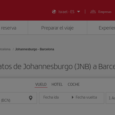
Israel - ES
Empresas
 reserva
Preparar el viaje
Experien
rcelona
Johannesburgo - Barcelona
atos de Johannesburgo (JNB) a Barc
VUELO
HOTEL
COCHE
Fecha ida
Fecha vuelta
1
A
Introduce la fecha en formato día/mes/año
Introduce la fecha en format