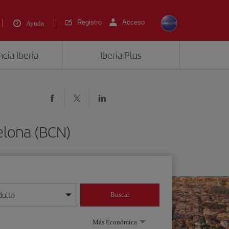
Registro
Acceso
Ayuda
cia Iberia
Iberia Plus
elona (BCN)
dulto
Buscar
o día/mes/año
Más Económica