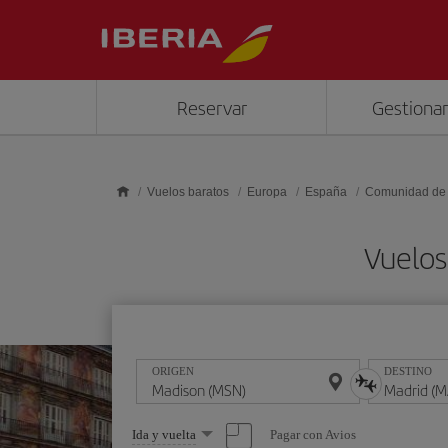
Saltar al contenido principal
Reservar
Gestionar
Vuelos baratos
Europa
España
Comunidad de
Vuelos
ORIGEN
DESTINO
Seleccione
Pagar con Avios
Ida y vuelta