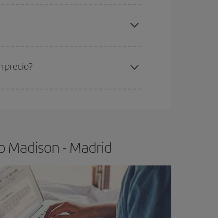
elo y de que las tarifas más baratas (turista)
adison-Madrid-dest
.
ra el vuelo más barato.
n precio?
ser flexible.
Lo normal es que
cuanto antes
 poco abiertos, podrás
elegir el precio más
o Madison - Madrid