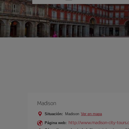
una
opción
Madison
Situación:
Madison
Ver en mapa
http://www.madison-city-tours.
Página web: