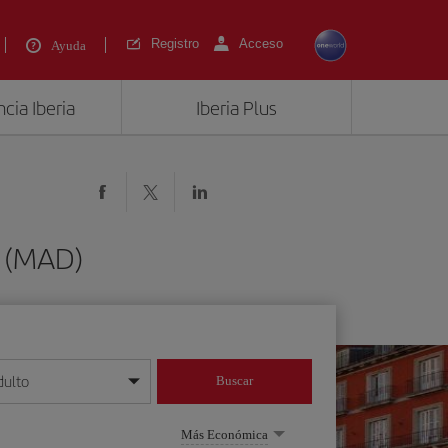
Registro
Acceso
Ayuda
cia Iberia
Iberia Plus
d (MAD)
dulto
Buscar
o día/mes/año
Más Económica