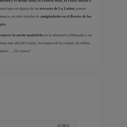
hyssen y el Reina Sofía, el Palacio Real, la Plaza Mayor y
 una tapa en alguna de las
terrazas de La Latina
, pasear
amanca, recorrer tiendas de
antigüedades en el Barrio de las
piés
.
conocer la noche madrileña
en la alternativa Malasaña o en
 más allá del centro, los barrios de la ciudad, las orillas
tadero… ¿Te vienes?
12,00 €