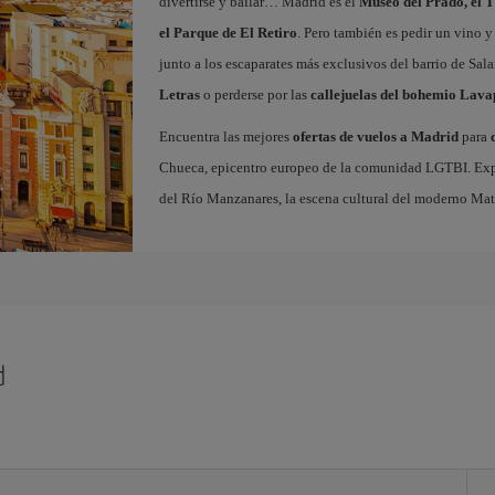
divertirse y bailar… Madrid es el
Museo del Prado, el T
el Parque de El Retiro
. Pero también es pedir un vino y
junto a los escaparates más exclusivos del barrio de Sal
Letras
o perderse por las
callejuelas del bohemio Lava
Encuentra las mejores
ofertas de vuelos a Madrid
para
Chueca, epicentro europeo de la comunidad LGTBI. Explora
del Río Manzanares, la escena cultural del moderno Ma
d