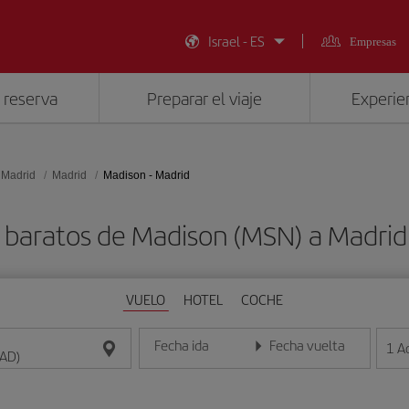
Israel - ES
Empresas
 reserva
Preparar el viaje
Experien
 Madrid
Madrid
Madison - Madrid
 baratos de Madison (MSN) a Madri
VUELO
HOTEL
COCHE
Fecha ida
Fecha vuelta
1
A
Introduce la fecha en formato día/mes/año
Introduce la fecha en format