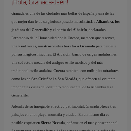
¡Hola, Granada-Jaén!
Granada es una de las ciudades más bellas de España y una de las
que mejor dan fe de su glorioso pasado musulmán.
La Alhambra, los
jardines del Generalife
y el barrio del
Albaicín
, declarados
Patrimonio de la Humanidad por la Unesco, merecen que reserves,
una y mil veces,
nuestros vuelos baratos a Granada
para perderte
por sus mágicos rincones. El Albaicín, barrio de origen andalusí, es
una seductora mezcla del antiguo estilo morisco y del más
tradicional estilo andaluz. Cuenta también, con múltiples miradores
como los de
San Cristóbal o San Nicolás
, que ofrecen al visitante
imponentes vistas del conjunto monumental de la Alhambra y el
Generalife.
Además de su innegable atractivo patrimonial, Granada ofrece tres
paisajes en uno: playa, montaña y ciudad. En un mismo día es
posible esquiar en
Sierra Nevada
, bañarse en el mar y pasear por el
Sacromonte
, antiguo barrio de los gitanos situado en la colina de