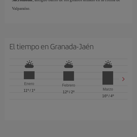
Valparaíso.
El tiempo en Granada-Jaén
Enero
Febrero
Marzo
11º
/
1º
12º
/
2º
16º
/
4º