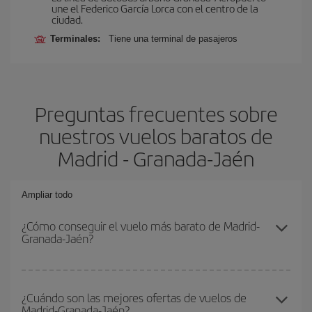
une el Federico García Lorca con el centro de la
ciudad.
Terminales:
Tiene una terminal de pasajeros
Preguntas frecuentes sobre
nuestros vuelos baratos de
Madrid - Granada-Jaén
Ampliar todo
¿Cómo conseguir el vuelo más barato de Madrid-
Granada-Jaén?
Podrás ahorrar en tu billete de avión de Madrid-Granada-Jaén-dest
y conseguir el vuelo más barato si evitas temporadas altas,
¿Cuándo son las mejores ofertas de vuelos de
Madrid-Granada-Jaén?
compras con antelación y puedes ser flexible con las fechas y