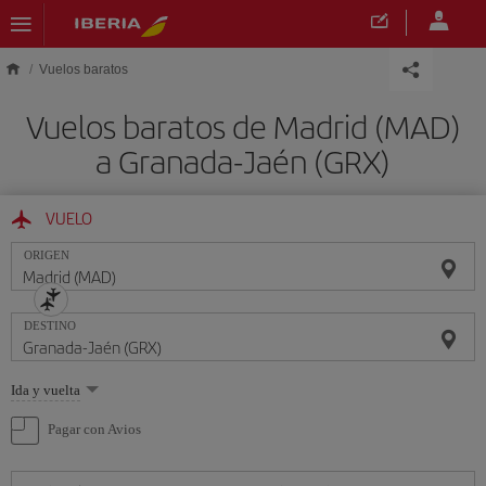
Saltar al contenido principal
Vuelos baratos
Vuelos baratos de Madrid (MAD)
a Granada-Jaén (GRX)
VUELO
ORIGEN
DESTINO
Seleccione
Ida y vuelta
una
opción
Pagar con Avios