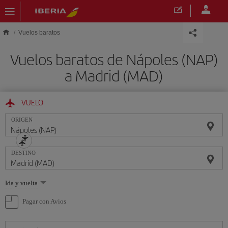
Saltar al contenido principal
Vuelos baratos
Vuelos baratos de Nápoles (NAP)
a Madrid (MAD)
VUELO
ORIGEN
DESTINO
Seleccione
Ida y vuelta
una
opción
Pagar con Avios