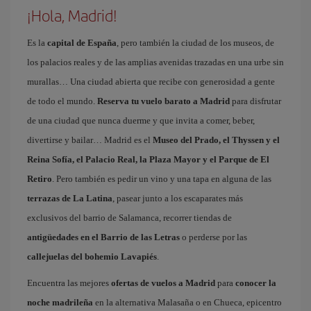
¡Hola, Madrid!
Es la
capital de España
, pero también la ciudad de los museos, de
los palacios reales y de las amplias avenidas trazadas en una urbe sin
murallas… Una ciudad abierta que recibe con generosidad a gente
de todo el mundo.
Reserva tu vuelo barato a Madrid
para disfrutar
de una ciudad que nunca duerme y que invita a comer, beber,
divertirse y bailar… Madrid es el
Museo del Prado, el Thyssen y el
Reina Sofía, el Palacio Real, la Plaza Mayor y el Parque de El
Retiro
. Pero también es pedir un vino y una tapa en alguna de las
terrazas de La Latina
, pasear junto a los escaparates más
exclusivos del barrio de Salamanca, recorrer tiendas de
antigüedades en el Barrio de las Letras
o perderse por las
callejuelas del bohemio Lavapiés
.
Encuentra las mejores
ofertas de vuelos a Madrid
para
conocer la
noche madrileña
en la alternativa Malasaña o en Chueca, epicentro