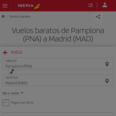
Saltar al contenido principal
Vuelos baratos
Vuelos baratos de Pamplona
(PNA) a Madrid (MAD)
VUELO
ORIGEN
DESTINO
Seleccione
Ida y vuelta
una
opción
Pagar con Avios