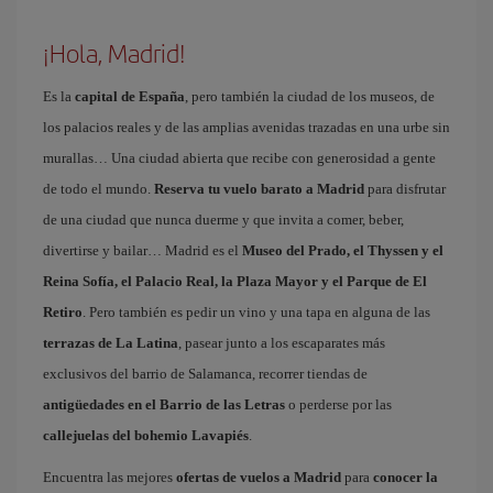
¡Hola, Madrid!
Es la
capital de España
, pero también la ciudad de los museos, de
los palacios reales y de las amplias avenidas trazadas en una urbe sin
murallas… Una ciudad abierta que recibe con generosidad a gente
de todo el mundo.
Reserva tu vuelo barato a Madrid
para disfrutar
de una ciudad que nunca duerme y que invita a comer, beber,
divertirse y bailar… Madrid es el
Museo del Prado, el Thyssen y el
Reina Sofía, el Palacio Real, la Plaza Mayor y el Parque de El
Retiro
. Pero también es pedir un vino y una tapa en alguna de las
terrazas de La Latina
, pasear junto a los escaparates más
exclusivos del barrio de Salamanca, recorrer tiendas de
antigüedades en el Barrio de las Letras
o perderse por las
callejuelas del bohemio Lavapiés
.
Encuentra las mejores
ofertas de vuelos a Madrid
para
conocer la