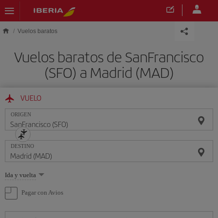
Saltar al contenido principal
Vuelos baratos
Vuelos baratos de SanFrancisco
(SFO) a Madrid (MAD)
VUELO
ORIGEN
DESTINO
Seleccione
Ida y vuelta
una
opción
Pagar con Avios