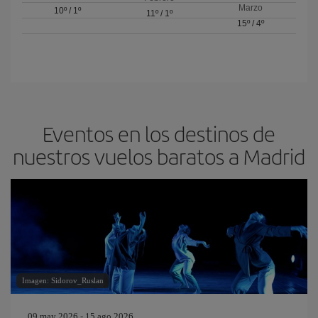
Marzo
10º
/
1º
11º
/
1º
15º
/
4º
Eventos en los destinos de
nuestros vuelos baratos a Madrid
Imagen: Sidorov_Ruslan
09 may 2026 - 15 ago 2026