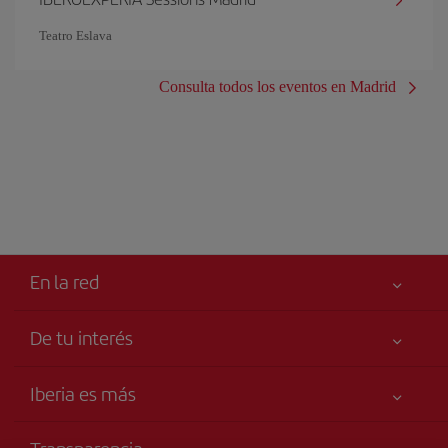
Teatro Eslava
Consulta todos los eventos en Madrid
En la red
De tu interés
Tu seguridad es lo primero
Iberia es más
Accesibilidad
Noticias y Novedades
Compromiso de servicio