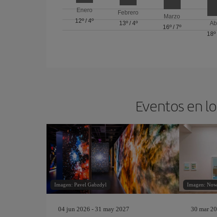
Enero
Febrero
Marzo
12º
/
4º
13º
/
4º
Ab
16º
/
7º
18º
Eventos en lo
Imagen: Pavel Gabzdyl
Imagen: Now
04 jun 2026 - 31 may 2027
30 mar 20