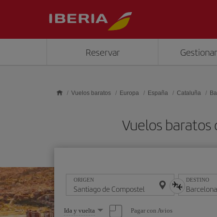
Saltar al contenido principal
Reservar
Gestionar
Vuelos baratos
Europa
España
Cataluña
Ba
Vuelos baratos
ORIGEN
DESTINO
Seleccione
Pagar con Avios
Ida y vuelta