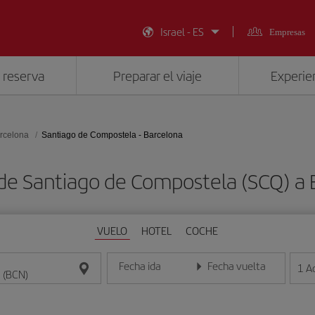
Israel - ES
Empresas
 reserva
Preparar el viaje
Experien
rcelona
Santiago de Compostela - Barcelona
 de Santiago de Compostela (SCQ) a 
VUELO
HOTEL
COCHE
Fecha ida
Fecha vuelta
1
A
Introduce la fecha en formato día/mes/año
Introduce la fecha en format