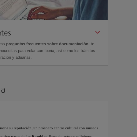
ntes
tras
preguntas frecuentes sobre documentación
: te
cesitas para volar con Iberia, así como los trámites
gración y aduanas.
na
onor a su reputación, un próspero centro cultural con museos
éntrico paseo de las
Ramblas
, lleno de actores callejeros,