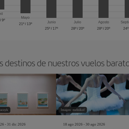
ril
Mayo
/
9º
Junio
Julio
Agosto
Sept
21º
/
13º
25º
/
17º
28º
/
20º
28º
/
20º
24º
s destinos de nuestros vuelos barat
aczyk
Imagen: melnikof
26 - 31 dic 2026
18 ago 2026 - 30 ago 2026