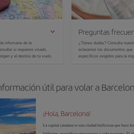
Preguntas frecue
da informarte de la
¿Tienes dudas? Consulta nues
sultar si requieres visado,
aclaramos los documentos que ne
rigen y el destino de tu vuelo.
específicos exigidos para la mi
nformación útil para volar a Barcelo
¡Hola, Barcelona!
La capital catalana es una ciudad bulliciosa que hace h
brillantes, magníficos restaurantes y vida nocturna. El c