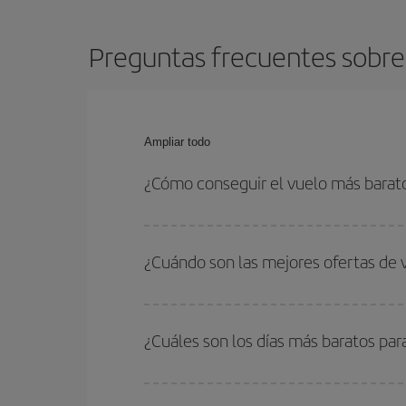
Preguntas frecuentes sobre
Ampliar todo
¿Cómo conseguir el vuelo más barat
Podrás ahorrar en tu billete de avión de Santiag
ser flexible con las fechas y horarios de ida y vue
¿Cuándo son las mejores ofertas de
Puedes conseguir los vuelos más baratos viajan
periodos de vacaciones escolares son temporada
¿Cuáles son los días más baratos pa
precios encontrarás.
Para saber qué días te saldrá más económico vol