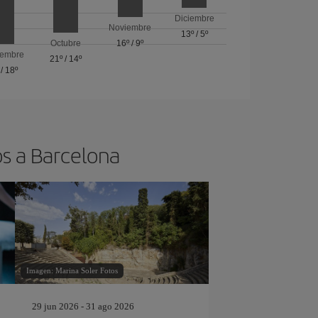
Diciembre
Noviembre
13º
/
5º
Octubre
16º
/
9º
iembre
21º
/
14º
/
18º
os a Barcelona
Imagen: Marina Soler Fotos
29 jun 2026 - 31 ago 2026