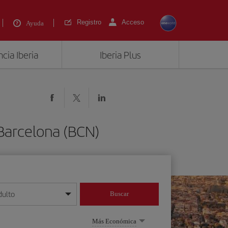
Registro
Acceso
Ayuda
cia Iberia
Iberia Plus
Barcelona (BCN)
dulto
Buscar
o día/mes/año
Más Económica