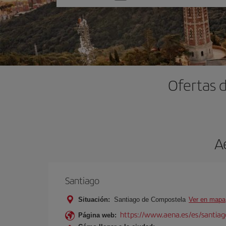
una
opción
Ofertas 
A
Santiago
Situación:
Santiago de Compostela
Ver en mapa
https://www.aena.es/es/santiago
Página web: