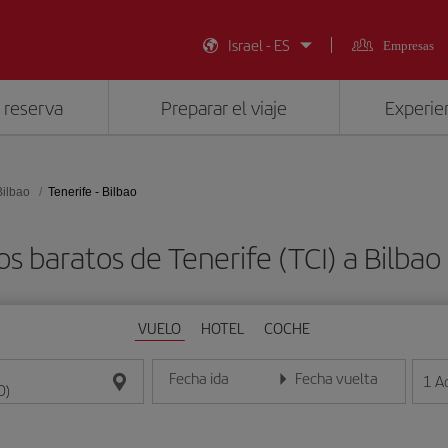
Israel - ES
Empresas
 reserva
Preparar el viaje
Experien
Bilbao
Tenerife - Bilbao
os baratos de Tenerife (TCI) a Bilbao 
VUELO
HOTEL
COCHE
Fecha ida
Fecha vuelta
1
A
Introduce la fecha en formato día/mes/año
Introduce la fecha en format