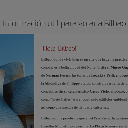
Información útil para volar a Bilbao
¡Hola, Bilbao!
Bilbao, donde vivir bien es un arte que la gente practic
conocer esta bella ciudad del Norte. Visita el
Museo Gug
de
Norman Foster
, las torres de
Isozaki y Pelli, el pue
la Alhóndiga de Philippe Starck, construida a partir de 
concebirse sin su característico
Casco Viejo
, el Botxo, 
como “Siete Calles” e ir encontrando edificios emblemát
así como una mezcla de tiendas y cafeterías.
Bilbao es una prueba de que en el País Vasco, la gastron
Estrellas Michelin por persona. La
Plaza Nueva
y sus al