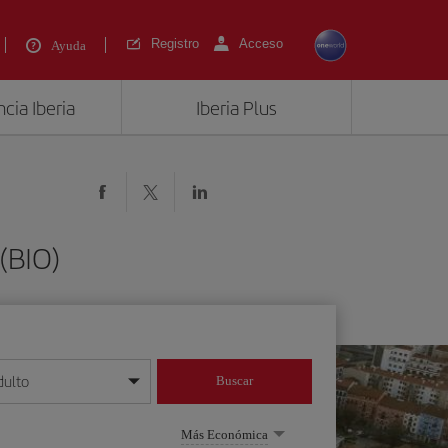
Registro
Acceso
Ayuda
cia Iberia
Iberia Plus
(BIO)
dulto
Buscar
o día/mes/año
Más Económica