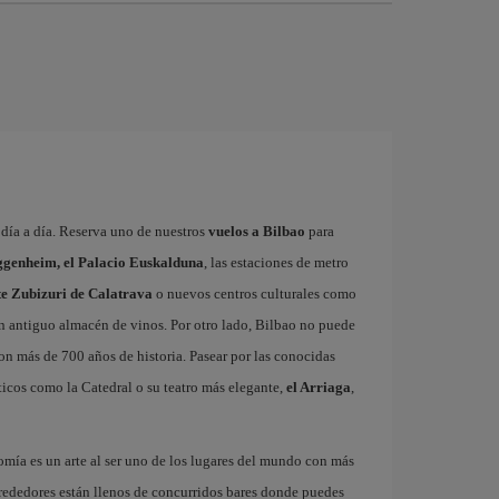
a día a día. Reserva uno de nuestros
vuelos a Bilbao
para
genheim, el Palacio Euskalduna
, las estaciones de metro
nte Zubizuri de Calatrava
o nuevos centros culturales como
un antiguo almacén de vinos. Por otro lado, Bilbao no puede
con más de 700 años de historia. Pasear por las conocidas
icos como la Catedral o su teatro más elegante,
el Arriaga
,
omía es un arte al ser uno de los lugares del mundo con más
rededores están llenos de concurridos bares donde puedes