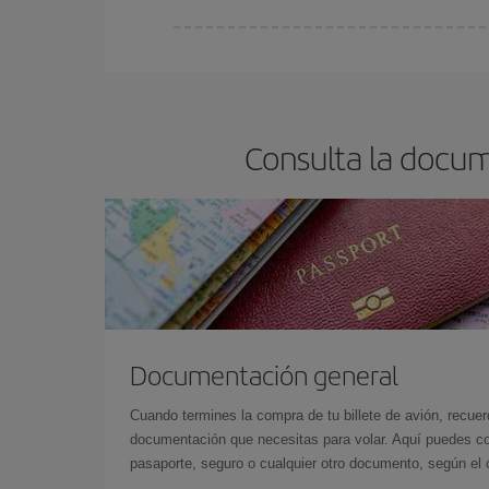
Cualquier día de la semana puedes encontrar vuel
reserves tus billetes de avión más baratos te sal
barato.
Consulta la docum
Documentación general
Cuando termines la compra de tu billete de avión, recuer
documentación que necesitas para volar. Aquí puedes con
pasaporte, seguro o cualquier otro documento, según el o