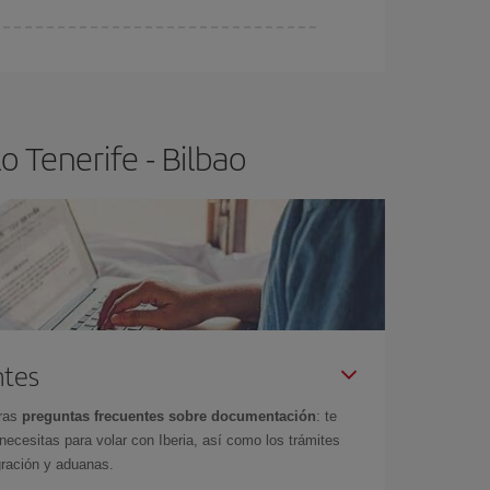
ser flexible.
Lo normal es que
cuanto antes
 poco abiertos, podrás
elegir el precio más
 Tenerife - Bilbao
ntes
tras
preguntas frecuentes sobre documentación
: te
cesitas para volar con Iberia, así como los trámites
gración y aduanas.