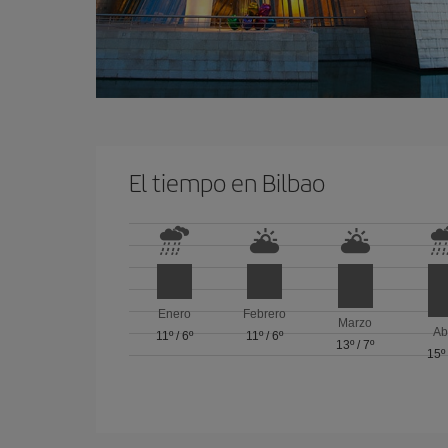
El tiempo en Bilbao
Enero
Febrero
Marzo
Ab
11º
/
6º
11º
/
6º
13º
/
7º
15º