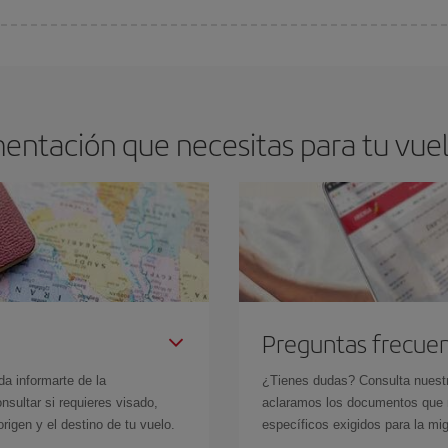
os baratos. Las claves para encontrar los mejores precios son
anticiparte y 
drán. Además, si buscas los vuelos con las fechas y los horarios del viaje un
entación que necesitas para tu vuelo
Preguntas frecue
da informarte de la
¿Tienes dudas? Consulta nues
sultar si requieres visado,
aclaramos los documentos que ne
rigen y el destino de tu vuelo.
específicos exigidos para la mi