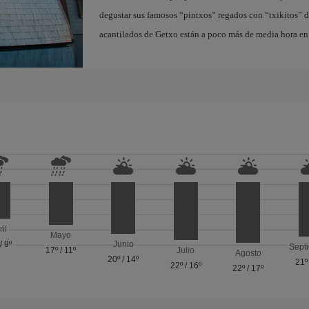
degustar sus famosos “pintxos” regados con “txikitos” de 
acantilados de Getxo están a poco más de media hora en 
ril
Mayo
/
9º
Junio
Sept
17º
/
11º
Julio
Agosto
20º
/
14º
21º
22º
/
16º
22º
/
17º