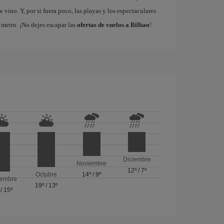
vino. Y, por si fuera poco, las playas y los espectaculares
metro. ¡No dejes escapar las
ofertas de vuelos a Bilbao
!
Diciembre
Noviembre
12º
/
7º
Octubre
14º
/
9º
iembre
19º
/
13º
/
15º