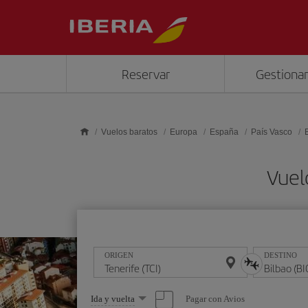
Saltar al contenido principal
Reservar
Gestionar
Vuelos baratos
Europa
España
País Vasco
Vuel
ORIGEN
DESTINO
Seleccione
Pagar con Avios
Ida y vuelta