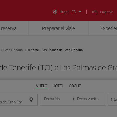
Israel - ES
Empresas
 reserva
Preparar el viaje
Experien
Gran Canaria
Tenerife - Las Palmas de Gran Canaria
de Tenerife (TCI) a Las Palmas de Gr
VUELO
HOTEL
COCHE
Fecha ida
Fecha vuelta
1
A
Introduce la fecha en formato día/mes/año
Introduce la fecha en format