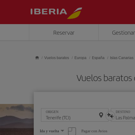
Saltar al contenido principal
Reservar
Gestionar
Vuelos baratos
Europa
España
Islas Canarias
Vuelos baratos 
ORIGEN
DESTINO
Seleccione
Pagar con Avios
Ida y vuelta