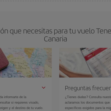
os baratos. Las claves para encontrar los mejores precios son
anticiparte y 
drán. Además, si buscas los vuelos con las fechas y los horarios del viaje un
ón que necesitas para tu vuelo Tener
Canaria
Preguntas frecue
da informarte de la
¿Tienes dudas? Consulta nues
sultar si requieres visado,
aclaramos los documentos que ne
rigen y el destino de tu vuelo.
específicos exigidos para la mi