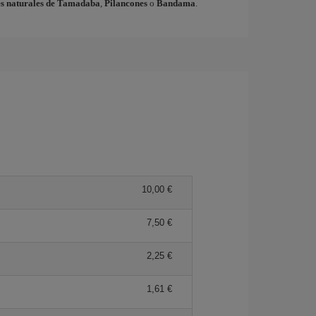
s naturales de Tamadaba
,
Pilancones
o
Bandama
.
10,00 €
7,50 €
2,25 €
1,61 €