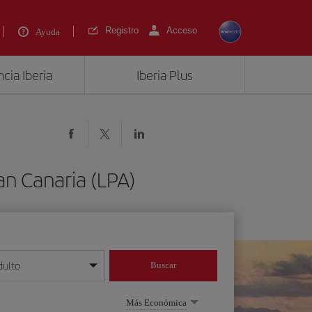
Registro
Acceso
Ayuda
cia Iberia
Iberia Plus
an Canaria (LPA)
dulto
Buscar
o día/mes/año
Más Económica