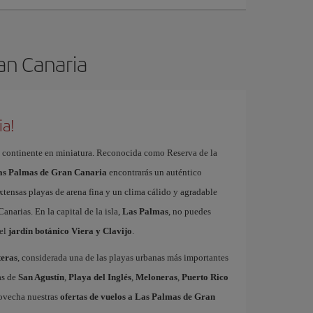
ran Canaria
ia!
 continente en miniatura. Reconocida como Reserva de la
Las Palmas de Gran Canaria
encontrarás un auténtico
xtensas playas de arena fina y un clima cálido y agradable
Canarias. En la capital de la isla,
Las Palmas
, no puedes
el
jardín botánico Viera y Clavijo
.
eras
, considerada una de las playas urbanas más importantes
as de
San Agustín
,
Playa del Inglés
,
Meloneras
,
Puerto Rico
rovecha nuestras
ofertas de vuelos a Las Palmas de Gran