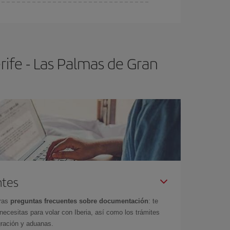
ser flexible.
Lo normal es que
cuanto antes
 poco abiertos, podrás
elegir el precio más
ife - Las Palmas de Gran
ntes
tras
preguntas frecuentes sobre documentación
: te
cesitas para volar con Iberia, así como los trámites
gración y aduanas.