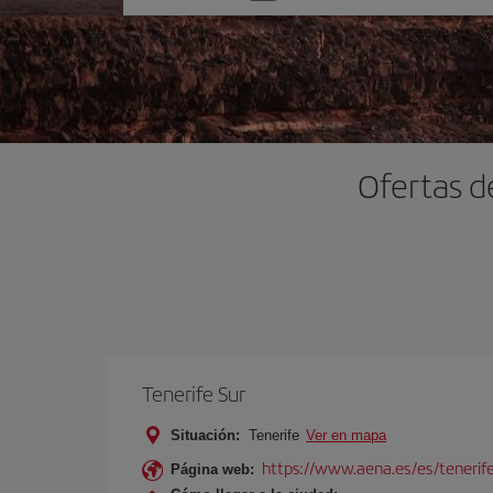
una
opción
Ofertas d
Tenerife Sur
Situación:
Tenerife
Ver en mapa
https://www.aena.es/es/tenerife
Página web: