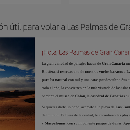
n útil para volar a Las Palmas de G
¡Hola, Las Palmas de Gran Canar
La gran variedad de paisajes hacen de
Gran Canaria
un
Biosfera, si reservas uno de nuestros
vuelos baratos a 
paraíso natural
con mil y una caras por descubrir. Sus e
todo el año, la convierten en la más visitada de las islas 
perderte el
museo de Colón
, la
catedral de Canarias
ni 
Si quieres darte un baño, acércate a la playa de
Las Cant
del mundo. Ya fuera de la ciudad, te encantarán las play
y
Maspalomas
, con su imponente parque de dunas .Ap