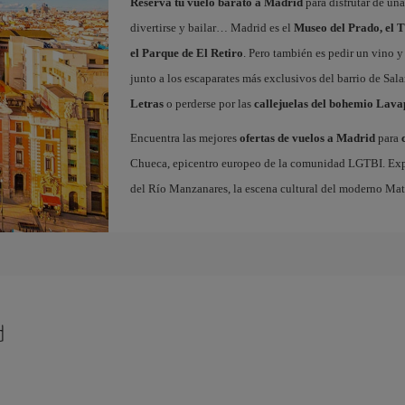
Reserva tu vuelo barato a Madrid
para disfrutar de un
divertirse y bailar… Madrid es el
Museo del Prado, el T
el Parque de El Retiro
. Pero también es pedir un vino y
junto a los escaparates más exclusivos del barrio de Sal
Letras
o perderse por las
callejuelas del bohemio Lava
Encuentra las mejores
ofertas de vuelos a Madrid
para
Chueca, epicentro europeo de la comunidad LGTBI. Explora
del Río Manzanares, la escena cultural del moderno Ma
d