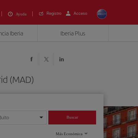
Registro
Acceso
Ayuda
cia Iberia
Iberia Plus
rid (MAD)
dulto
Buscar
o día/mes/año
Más Económica