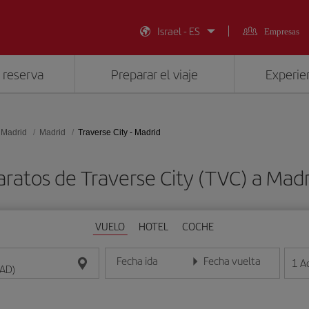
Israel - ES
Empresas
 reserva
Preparar el viaje
Experien
 Madrid
Madrid
Traverse City - Madrid
aratos de Traverse City (TVC) a Mad
VUELO
HOTEL
COCHE
Fecha ida
Fecha vuelta
1
A
Introduce la fecha en formato día/mes/año
Introduce la fecha en format