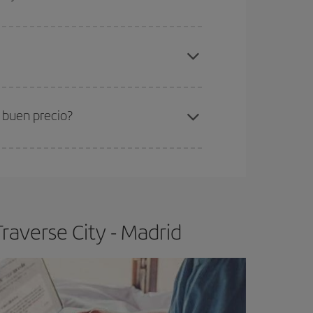
elo y de que las tarifas más baratas (turista)
averse City-Madrid-dest
.
ra el vuelo más barato.
 buen precio?
ser flexible.
Lo normal es que
cuanto antes
 poco abiertos, podrás
elegir el precio más
raverse City - Madrid