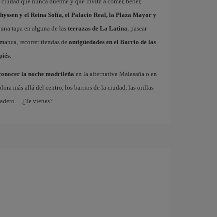
a ciudad que nunca duerme y que invita a comer, beber,
hyssen y el Reina Sofía, el Palacio Real, la Plaza Mayor y
 una tapa en alguna de las
terrazas de La Latina
, pasear
amanca, recorrer tiendas de
antigüedades en el Barrio de las
piés
.
conocer la noche madrileña
en la alternativa Malasaña o en
 más allá del centro, los barrios de la ciudad, las orillas
tadero… ¿Te vienes?