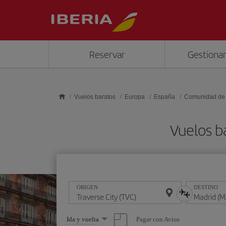
Saltar al contenido principal
Reservar
Gestionar
Vuelos baratos
Europa
España
Comunidad de
Vuelos b
ORIGEN
DESTINO
Seleccione
Pagar con Avios
Ida y vuelta