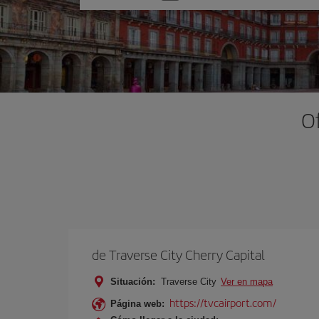
una
opción
Of
de Traverse City Cherry Capital
Situación:
Traverse City
Ver en mapa
https://tvcairport.com/
Página web: