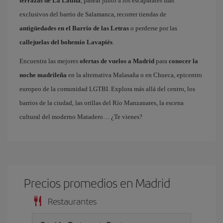
terrazas de La Latina
, pasear junto a los escaparates más
exclusivos del barrio de Salamanca, recorrer tiendas de
antigüedades en el Barrio de las Letras
o perderse por las
callejuelas del bohemio Lavapiés
.
Encuentra las mejores
ofertas de vuelos a Madrid
para
conocer la
noche madrileña
en la alternativa Malasaña o en Chueca, epicentro
europeo de la comunidad LGTBI. Explora más allá del centro, los
barrios de la ciudad, las orillas del Río Manzanares, la escena
cultural del moderno Matadero… ¿Te vienes?
Precios promedios en Madrid
Restaurantes