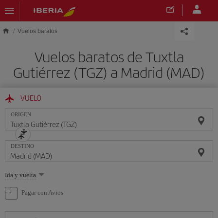
Saltar al contenido principal
Vuelos baratos
Vuelos baratos de Tuxtla
Gutiérrez (TGZ) a Madrid (MAD)
VUELO
ORIGEN
DESTINO
Seleccione
Ida y vuelta
una
opción
Pagar con Avios