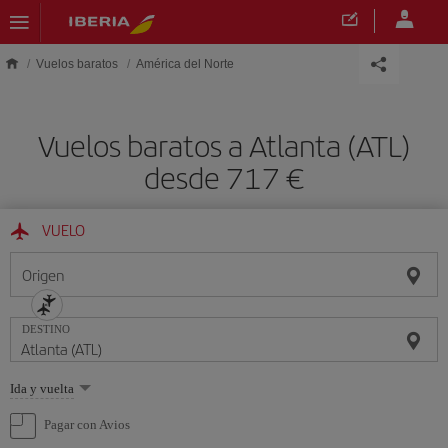
Saltar al contenido principal
Vuelos baratos
América del Norte
Vuelos baratos a Atlanta (ATL)
desde 717
VUELO
Origen
DESTINO
Seleccione
Ida y vuelta
una
opción
Pagar con Avios