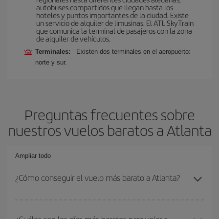
autobuses compartidos que llegan hasta los
hoteles y puntos importantes de la ciudad. Existe
un servicio de alquiler de limusinas. El ATL SkyTrain
que comunica la terminal de pasajeros con la zona
de alquiler de vehículos.
Terminales:
Existen dos terminales en el aeropuerto:
norte y sur.
Preguntas frecuentes sobre
nuestros vuelos baratos a Atlanta
Ampliar todo
¿Cómo conseguir el vuelo más barato a Atlanta?
Podrás ahorrar en tu billete de avión y conseguir el vuelo más
barato si evitas temporadas altas, compras con antelación y
¿Cuáles son los días más baratos para volar a