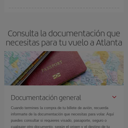
vayan agotando. Por eso, comprar con antelación es
fundamental
para conseguir
vuelos baratos a Atlanta.
En Iberia, tenemos distintas tarifas para garantizarte el mejor
precio según tus necesidades de viaje. La tarifa básica, te
asegura el vuelo más barato.
Consulta la documentación que
necesitas para tu vuelo a Atlanta
Documentación general
Cuando termines la compra de tu billete de avión, recuerda
informarte de la documentación que necesitas para volar. Aquí
puedes consultar si requieres visado, pasaporte, seguro o
cualquier otro documento, según el origen y el destino de tu