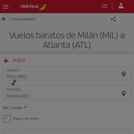
Saltar al contenido principal
Vuelos baratos
Vuelos baratos de Milán (MIL) a
Atlanta (ATL)
VUELO
ORIGEN
DESTINO
Seleccione
Ida y vuelta
una
opción
Pagar con Avios