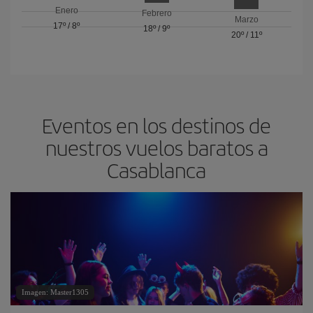
Enero
Febrero
Marzo
17º
/
8º
18º
/
9º
20º
/
11º
Eventos en los destinos de
nuestros vuelos baratos a
Casablanca
Imagen: Master1305