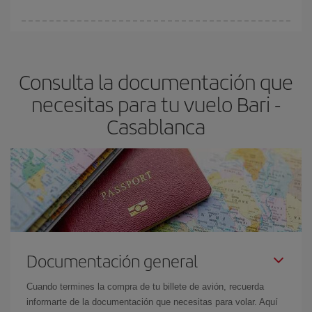
vayan agotando. Por eso, comprar con antelación es
fundamental
para conseguir
vuelos baratos a Bari-Casablanca-
En Iberia, tenemos distintas tarifas para garantizarte el mejor
dest
.
precio según tus necesidades de viaje. La tarifa básica, te
asegura el vuelo más barato.
Consulta la documentación que
necesitas para tu vuelo Bari -
Casablanca
Documentación general
Cuando termines la compra de tu billete de avión, recuerda
informarte de la documentación que necesitas para volar. Aquí