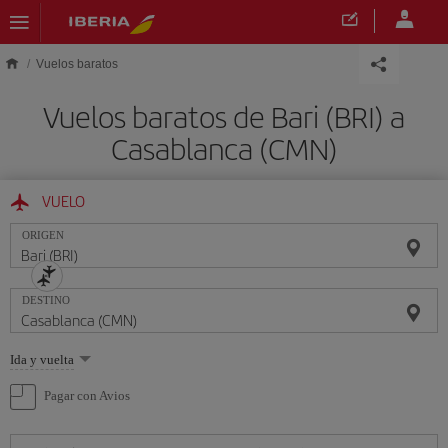
Saltar al contenido principal
Vuelos baratos
Vuelos baratos de Bari (BRI) a
Casablanca (CMN)
VUELO
ORIGEN
DESTINO
Seleccione
Ida y vuelta
una
opción
Pagar con Avios