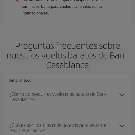
terminales tanto para vuelos nacionales como
internacionales.
Preguntas frecuentes sobre
nuestros vuelos baratos de Bari -
Casablanca
Ampliar todo
¿Cómo conseguir el vuelo más barato de Bari-
Casablanca?
Podrás ahorrar en tu billete de avión de Bari-Casablanca-dest y
conseguir el vuelo más barato si evitas temporadas altas,
¿Cuáles son los días más baratos para volar de
Bari-Casablanca?
compras con antelación y puedes ser flexible con las fechas y