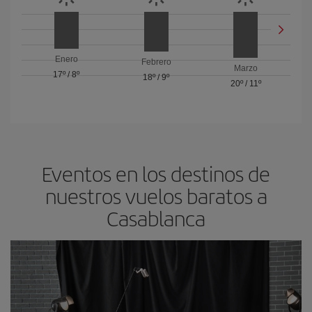
Enero
Febrero
Marzo
17º
/
8º
18º
/
9º
20º
/
11º
Eventos en los destinos de
nuestros vuelos baratos a
Casablanca