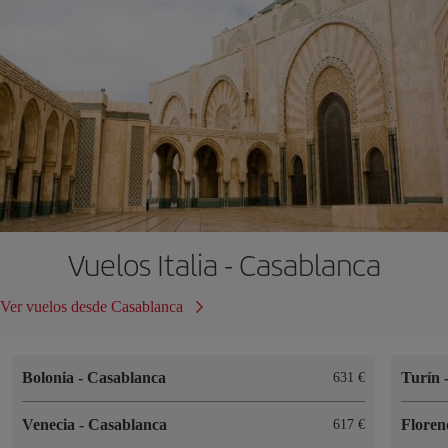
Vuelos Italia - Casablanca
Ver vuelos desde Casablanca
Bolonia
-
Casablanca
Turín
631
Venecia
-
Casablanca
Floren
617