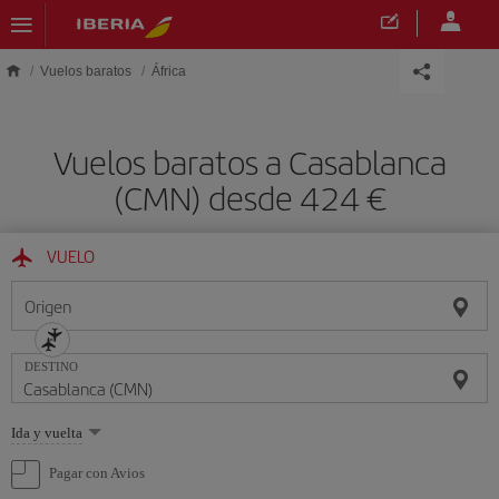
Saltar al contenido principal
Vuelos baratos
África
Vuelos baratos a Casablanca
(CMN) desde 424
VUELO
Origen
DESTINO
Seleccione
Ida y vuelta
una
opción
Pagar con Avios