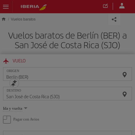
Saltar al contenido principal
Vuelos baratos
Vuelos baratos de Berlín (BER) a
San José de Costa Rica (SJO)
VUELO
ORIGEN
DESTINO
Seleccione
Ida y vuelta
una
opción
Pagar con Avios