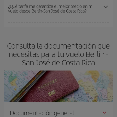
Los precios dependen de las plazas que queden libres en el vuelo
¿Qué tarifa me garantiza el mejor precio en mi
vuelo desde Berlín-San José de Costa Rica?
y de que las tarifas más baratas (turista) estén disponibles o se
vayan agotando. Por eso, comprar con antelación es
fundamental
para conseguir
vuelos baratos a Berlín-San José
En Iberia, tenemos distintas tarifas para garantizarte el mejor
de Costa Rica-dest
.
precio según tus necesidades de viaje. La tarifa básica, te
asegura el vuelo más barato.
Consulta la documentación que
necesitas para tu vuelo Berlín -
San José de Costa Rica
Documentación general