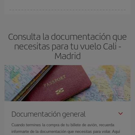
Cualquier día de la semana puedes encontrar vuelos baratos. Las
claves para encontrar los mejores precios son
anticiparte y ser
flexible.
Lo normal es que
cuanto antes
reserves tus billetes de
Consulta la documentación que
avión más baratos te saldrán. Además, si buscas los vuelos con
las fechas y los horarios del viaje un poco abiertos, podrás
elegir
necesitas para tu vuelo Cali -
el precio más barato.
Madrid
Documentación general
Cuando termines la compra de tu billete de avión, recuerda
informarte de la documentación que necesitas para volar. Aquí