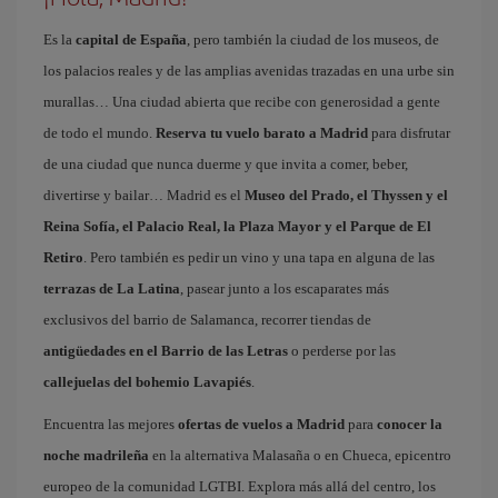
Es la
capital de España
, pero también la ciudad de los museos, de
los palacios reales y de las amplias avenidas trazadas en una urbe sin
murallas… Una ciudad abierta que recibe con generosidad a gente
de todo el mundo.
Reserva tu vuelo barato a Madrid
para disfrutar
de una ciudad que nunca duerme y que invita a comer, beber,
divertirse y bailar… Madrid es el
Museo del Prado, el Thyssen y el
Reina Sofía, el Palacio Real, la Plaza Mayor y el Parque de El
Retiro
. Pero también es pedir un vino y una tapa en alguna de las
terrazas de La Latina
, pasear junto a los escaparates más
exclusivos del barrio de Salamanca, recorrer tiendas de
antigüedades en el Barrio de las Letras
o perderse por las
callejuelas del bohemio Lavapiés
.
Encuentra las mejores
ofertas de vuelos a Madrid
para
conocer la
noche madrileña
en la alternativa Malasaña o en Chueca, epicentro
europeo de la comunidad LGTBI. Explora más allá del centro, los