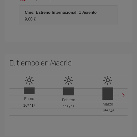
Cine, Estreno Internacional, 1 Asiento
9,00
El tiempo en Madrid
Enero
Febrero
Marzo
10º
/
1º
11º
/
1º
15º
/
4º