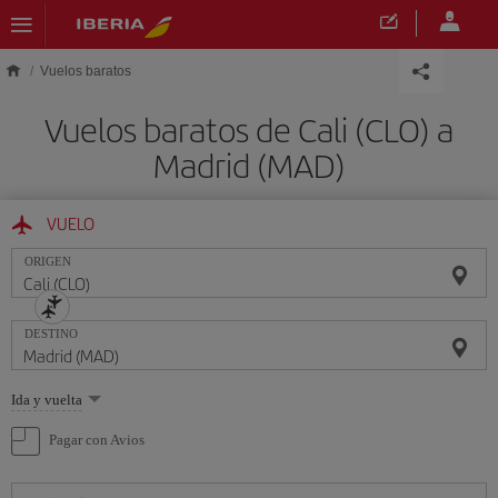
Saltar al contenido principal
Vuelos baratos
Vuelos baratos de Cali (CLO) a
Madrid (MAD)
VUELO
ORIGEN
DESTINO
Seleccione
Ida y vuelta
una
opción
Pagar con Avios