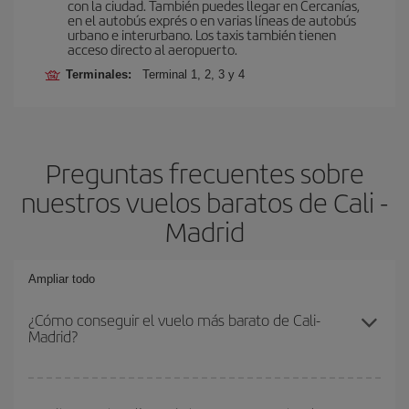
con la ciudad. También puedes llegar en Cercanías,
en el autobús exprés o en varias líneas de autobús
urbano e interurbano. Los taxis también tienen
acceso directo al aeropuerto.
Terminales:
Terminal 1, 2, 3 y 4
Preguntas frecuentes sobre
nuestros vuelos baratos de Cali -
Madrid
Ampliar todo
¿Cómo conseguir el vuelo más barato de Cali-
Madrid?
Podrás ahorrar en tu billete de avión de Cali-Madrid-dest y
conseguir el vuelo más barato si evitas temporadas altas,