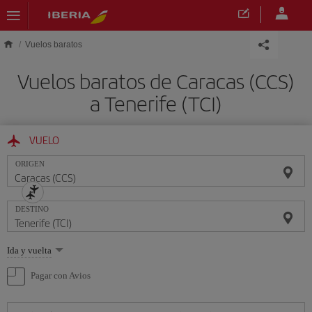
Saltar al contenido principal
Vuelos baratos
Vuelos baratos de Caracas (CCS)
a Tenerife (TCI)
VUELO
ORIGEN
DESTINO
Seleccione
Ida y vuelta
una
opción
Pagar con Avios