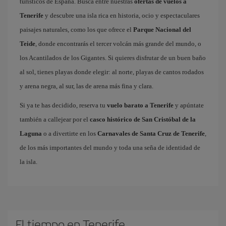
turísticos de España. Busca entre nuestras
ofertas de vuelos a
Tenerife
y descubre una isla rica en historia, ocio y espectaculares
paisajes naturales, como los que ofrece el
Parque Nacional del
Teide
, donde encontrarás el tercer volcán más grande del mundo, o
los Acantilados de los Gigantes. Si quieres disfrutar de un buen baño
al sol, tienes playas donde elegir: al norte, playas de cantos rodados
y arena negra, al sur, las de arena más fina y clara.
Si ya te has decidido, reserva tu
vuelo barato a Tenerife
y apúntate
también a callejear por el
casco histórico de San Cristóbal de la
Laguna
o a divertirte en los
Carnavales de Santa Cruz de Tenerife
,
de los más importantes del mundo y toda una seña de identidad de
la isla.
El tiempo en Tenerife