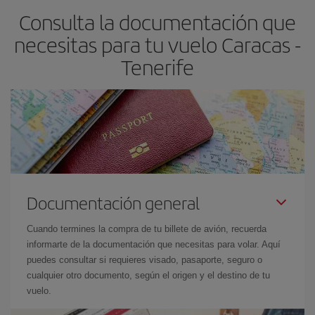
Consulta la documentación que
avión más baratos te saldrán. Además, si buscas los vuelos con
las fechas y los horarios del viaje un poco abiertos, podrás
elegir
necesitas para tu vuelo Caracas -
el precio más barato.
Tenerife
Documentación general
Cuando termines la compra de tu billete de avión, recuerda
informarte de la documentación que necesitas para volar. Aquí
puedes consultar si requieres visado, pasaporte, seguro o
cualquier otro documento, según el origen y el destino de tu
vuelo.