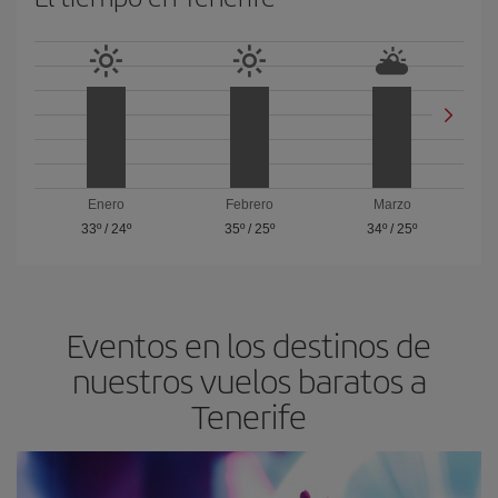
Enero
Febrero
Marzo
33º
/
24º
35º
/
25º
34º
/
25º
Eventos en los destinos de
nuestros vuelos baratos a
Tenerife