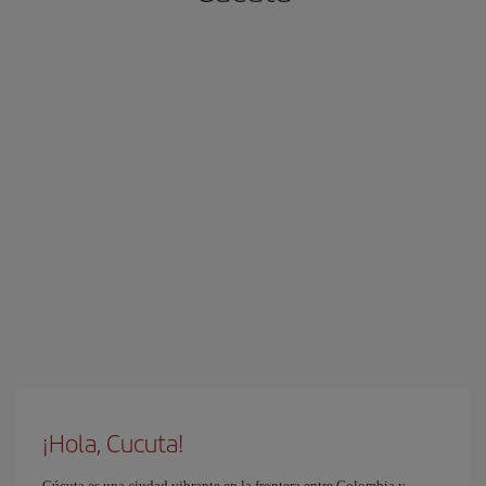
¡Hola, Cucuta!
Cúcuta es una ciudad vibrante en la frontera entre Colombia y