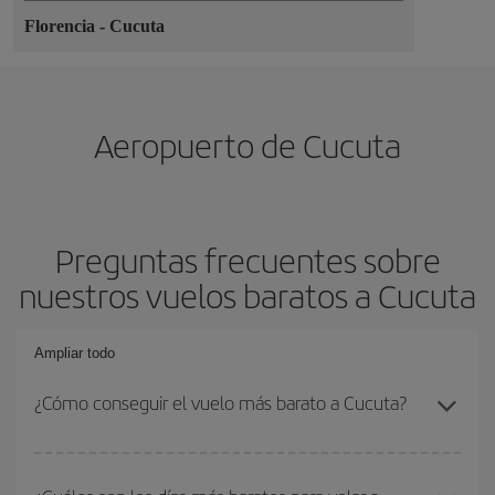
Florencia
-
Cucuta
Aeropuerto de Cucuta
Preguntas frecuentes sobre
nuestros vuelos baratos a Cucuta
Ampliar todo
¿Cómo conseguir el vuelo más barato a Cucuta?
Podrás ahorrar en tu billete de avión y conseguir el vuelo más
barato si evitas temporadas altas, compras con antelación y