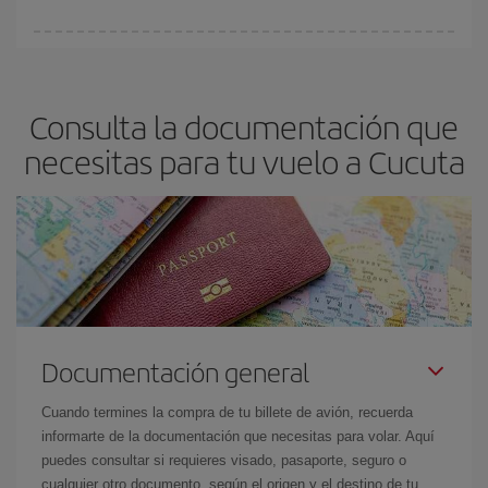
vayan agotando. Por eso, comprar con antelación es
fundamental
para conseguir
vuelos baratos a Cucuta.
En Iberia, tenemos distintas tarifas para garantizarte el mejor
precio según tus necesidades de viaje. La tarifa básica, te
asegura el vuelo más barato.
Consulta la documentación que
necesitas para tu vuelo a Cucuta
Documentación general
Cuando termines la compra de tu billete de avión, recuerda
informarte de la documentación que necesitas para volar. Aquí
puedes consultar si requieres visado, pasaporte, seguro o
cualquier otro documento, según el origen y el destino de tu