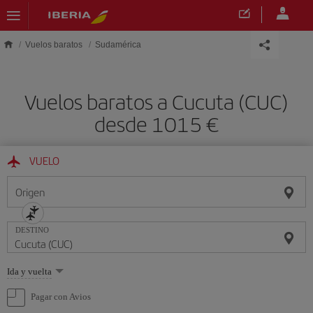
Saltar al contenido principal
Vuelos baratos
Sudamérica
Vuelos baratos a Cucuta (CUC)
desde 1015
VUELO
Origen
DESTINO
Seleccione
Ida y vuelta
una
opción
Pagar con Avios