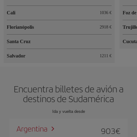
Cali
Foz de
1036
Florianópolis
Trujill
2918
Santa Cruz
Cucut
Salvador
1211
Encuentra billetes de avión a
destinos de Sudamérica
Ida y vuelta desde
Argentina
903