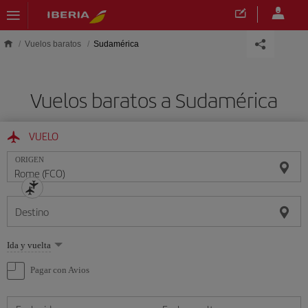
Saltar al contenido principal
Vuelos baratos
Sudamérica
Vuelos baratos a Sudamérica
VUELO
ORIGEN
Destino
Seleccione
Ida y vuelta
una
opción
Pagar con Avios