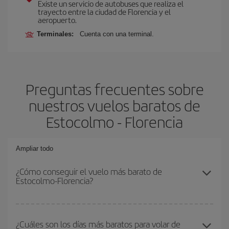
Existe un servicio de autobuses que realiza el
trayecto entre la ciudad de Florencia y el
aeropuerto.
Terminales:
Cuenta con una terminal.
Preguntas frecuentes sobre
nuestros vuelos baratos de
Estocolmo - Florencia
Ampliar todo
¿Cómo conseguir el vuelo más barato de
Estocolmo-Florencia?
Podrás ahorrar en tu billete de avión de Estocolmo-Florencia-dest
y conseguir el vuelo más barato si evitas temporadas altas,
¿Cuáles son los días más baratos para volar de