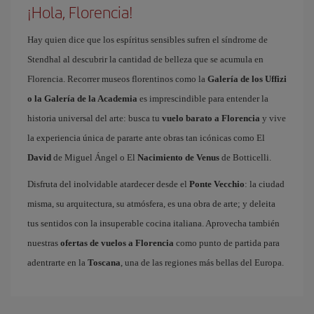
¡Hola, Florencia!
Hay quien dice que los espíritus sensibles sufren el síndrome de
Stendhal al descubrir la cantidad de belleza que se acumula en
Florencia. Recorrer museos florentinos como la
Galería de los Uffizi
o la Galería de la Academia
es imprescindible para entender la
historia universal del arte: busca tu
vuelo barato a Florencia
y vive
la experiencia única de pararte ante obras tan icónicas como El
David
de Miguel Ángel o El
Nacimiento de Venus
de Botticelli.
Disfruta del inolvidable atardecer desde el
Ponte Vecchio
: la ciudad
misma, su arquitectura, su atmósfera, es una obra de arte; y deleita
tus sentidos con la insuperable cocina italiana. Aprovecha también
nuestras
ofertas de vuelos a Florencia
como punto de partida para
adentrarte en la
Toscana
, una de las regiones más bellas del Europa.