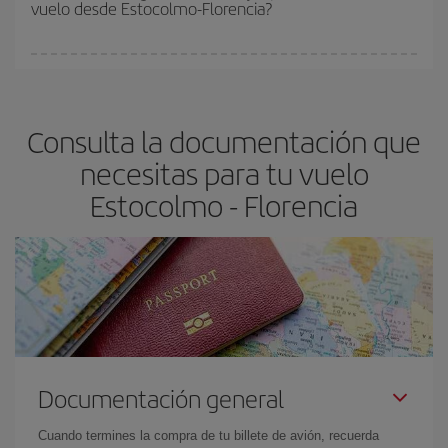
vuelo desde Estocolmo-Florencia?
y de que las tarifas más baratas (turista) estén disponibles o se
vayan agotando. Por eso, comprar con antelación es
fundamental
para conseguir
vuelos baratos a Estocolmo-
En Iberia, tenemos distintas tarifas para garantizarte el mejor
Florencia-dest
.
precio según tus necesidades de viaje. La tarifa básica, te
asegura el vuelo más barato.
Consulta la documentación que
necesitas para tu vuelo
Estocolmo - Florencia
Documentación general
Cuando termines la compra de tu billete de avión, recuerda