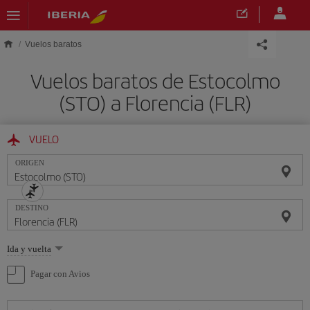
Saltar al contenido principal
Vuelos baratos
Vuelos baratos de Estocolmo
(STO) a Florencia (FLR)
VUELO
ORIGEN
DESTINO
Seleccione
Ida y vuelta
una
opción
Pagar con Avios