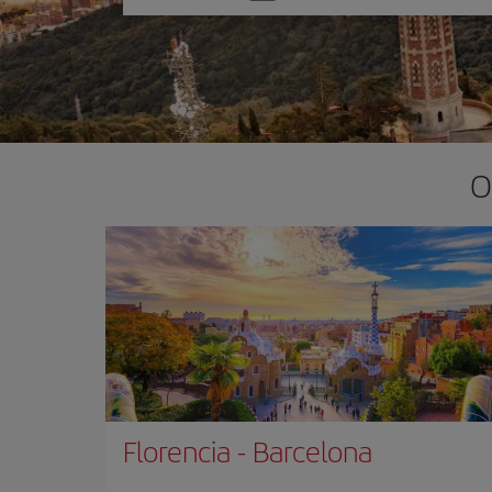
una
opción
O
Florencia
-
Barcelona