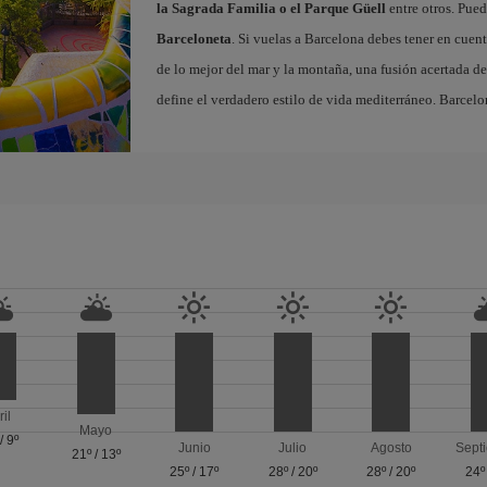
la Sagrada Familia o el Parque Güell
entre otros. Pued
Barceloneta
. Si vuelas a Barcelona debes tener en cuen
de lo mejor del mar y la montaña, una fusión acertada de
define el verdadero estilo de vida mediterráneo. Barcelo
ril
Mayo
/
9º
Junio
Julio
Agosto
Sept
21º
/
13º
25º
/
17º
28º
/
20º
28º
/
20º
24º