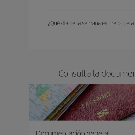
En Iberia, tenemos distintas tarifas para garantiz
¿Qué día de la semana es mejor para
Cualquier día de la semana puedes encontrar vuel
reserves tus billetes de avión más baratos te sal
barato.
Consulta la documen
Documentación general