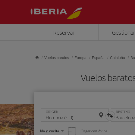
Saltar al contenido principal
Reservar
Gestionar
Vuelos baratos
Europa
España
Cataluña
Ba
Vuelos barato
ORIGEN
DESTINO
Seleccione
Pagar con Avios
Ida y vuelta