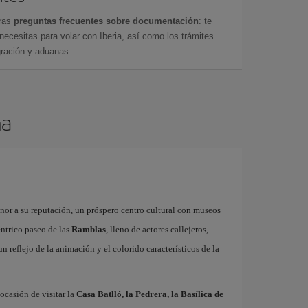
tras
preguntas frecuentes sobre documentación
: te
cesitas para volar con Iberia, así como los trámites
gración y aduanas.
na
onor a su reputación, un próspero centro cultural con museos
éntrico paseo de las
Ramblas
, lleno de actores callejeros,
 un reflejo de la animación y el colorido característicos de la
ocasión de visitar la
Casa Batlló, la Pedrera, la Basílica de