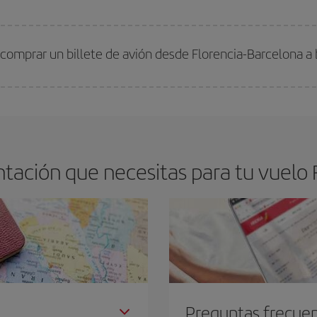
arte el mejor precio según tus necesidades de viaje. La tarifa básica, te asegu
 comprar un billete de avión desde Florencia-Barcelona a
os baratos. Las claves para encontrar los mejores precios son
anticiparte y 
drán. Además, si buscas los vuelos con las fechas y los horarios del viaje un
tación que necesitas para tu vuelo F
Preguntas frecue