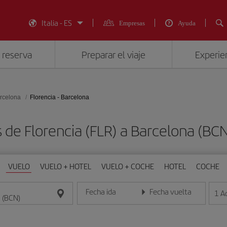
Italia - ES
Empresas
Ayuda
 reserva
Preparar el viaje
Experien
rcelona
Florencia - Barcelona
s de Florencia (FLR) a Barcelona (
VUELO
VUELO + HOTEL
VUELO + COCHE
HOTEL
COCHE
Fecha ida
Fecha vuelta
1
A
Introduce la fecha en formato día/mes/año
Introduce la fecha en format