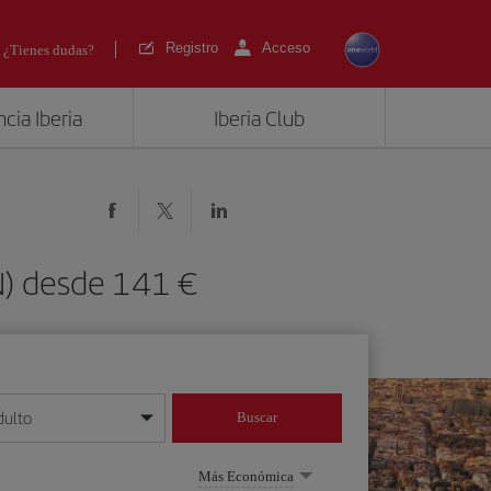
Registro
Acceso
¿Tienes dudas?
cia Iberia
Iberia Club
BCN) desde 141
dulto
Buscar
o día/mes/año
Más Económica