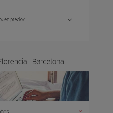
ra el vuelo más barato.
 buen precio?
ser flexible.
Lo normal es que
cuanto antes
 poco abiertos, podrás
elegir el precio más
lorencia - Barcelona
ntes