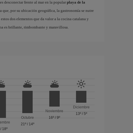
es desconectar frente al mar en la popular
playa de la
ta que, por su ubicación geográfica, la gastronomía se nutre
 estos dos elementos que da valor a la cocina catalana y
na es brillante, rimbombante y maravillosa.
Diciembre
Noviembre
13º
/
5º
Octubre
16º
/
9º
iembre
21º
/
14º
/
18º