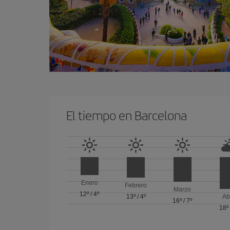
El tiempo en Barcelona
Enero
Febrero
Marzo
12º
/
4º
13º
/
4º
Ab
16º
/
7º
18º