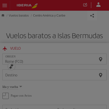
Saltar al contenido principal
Vuelos baratos
Centro América y Caribe
Vuelos baratos a Islas Bermudas
VUELO
ORIGEN
Destino
Seleccione
Ida y vuelta
una
opción
Pagar con Avios