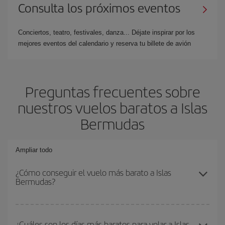
Consulta los próximos eventos
Conciertos, teatro, festivales, danza... Déjate inspirar por los
mejores eventos del calendario y reserva tu billete de avión
Preguntas frecuentes sobre
nuestros vuelos baratos a Islas
Bermudas
Ampliar todo
¿Cómo conseguir el vuelo más barato a Islas
Bermudas?
Podrás ahorrar en tu billete de avión y conseguir el vuelo más
barato si evitas temporadas altas, compras con antelación y
¿Cuáles son los días más baratos para volar a Islas