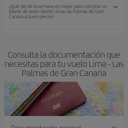
precio según tus necesidades de viaje. La tarifa básica, te
¿Qué día de la semana es mejor para comprar un
billete de avión desde Lima-Las Palmas de Gran
asegura el vuelo más barato.
Canaria a buen precio?
Cualquier día de la semana puedes encontrar vuelos baratos. Las
claves para encontrar los mejores precios son
anticiparte y ser
flexible.
Lo normal es que
cuanto antes
reserves tus billetes de
Consulta la documentación que
avión más baratos te saldrán. Además, si buscas los vuelos con
las fechas y los horarios del viaje un poco abiertos, podrás
elegir
necesitas para tu vuelo Lima - Las
el precio más barato.
Palmas de Gran Canaria
Documentación general