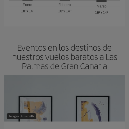
Enero
Febrero
Marzo
18º
/
14º
18º
/
14º
19º
/
14º
Eventos en los destinos de
nuestros vuelos baratos a Las
Palmas de Gran Canaria
Imagen: AnnaStills