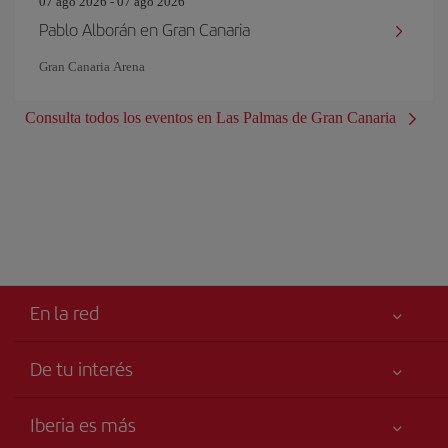
07 ago 2026 - 07 ago 2026
Pablo Alborán en Gran Canaria
Gran Canaria Arena
Consulta todos los eventos en Las Palmas de Gran Canaria
En la red
De tu interés
Mejor precio garantizado
Iberia es más
Tu seguridad es lo primero