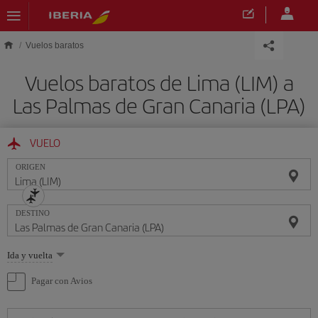
Saltar al contenido principal
Vuelos baratos
Vuelos baratos de Lima (LIM) a
Las Palmas de Gran Canaria (LPA)
VUELO
ORIGEN
DESTINO
Seleccione
Ida y vuelta
una
opción
Pagar con Avios