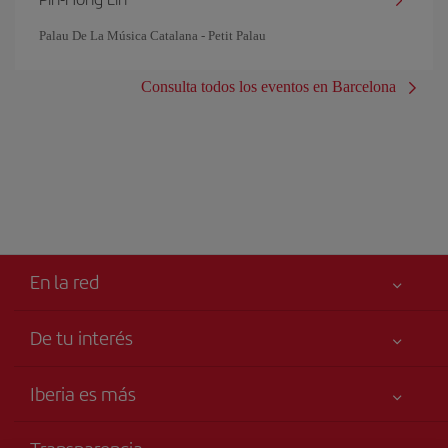
Palau De La Música Catalana - Petit Palau
Consulta todos los eventos en Barcelona
En la red
De tu interés
Mejor precio garantizado
Iberia es más
Tu seguridad es lo primero
Noticias y Novedades
Accesibilidad