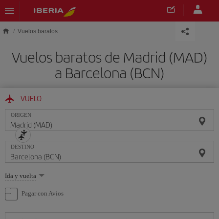
Saltar al contenido principal
Vuelos baratos
Vuelos baratos de Madrid (MAD)
a Barcelona (BCN)
VUELO
ORIGEN
DESTINO
Seleccione
Ida y vuelta
una
opción
Pagar con Avios