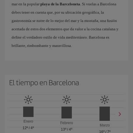
mar en la popular
playa de la Barceloneta
. Si vuelas a Barcelona
debes tener en cuenta que, por su ubicación geográfica, la
gastronomía se nutre de lo mejor del mar y la montaña, una fusión
acertada de estos dos elementos que da valor a la cocina catalana y
define el verdadero estilo de vida mediterráneo. Barcelona es
brillante, rimbombante y maravillosa.
El tiempo en Barcelona
Enero
Febrero
Marzo
12º
/
4º
13º
/
4º
16º
/
7º