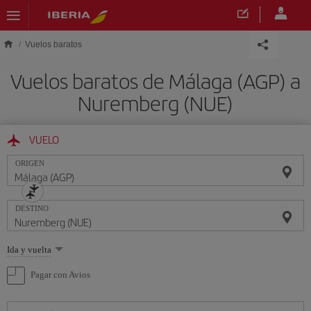
Saltar al contenido principal
Vuelos baratos
Vuelos baratos de Málaga (AGP) a
Nuremberg (NUE)
VUELO
ORIGEN
DESTINO
Seleccione
Ida y vuelta
una
opción
Pagar con Avios