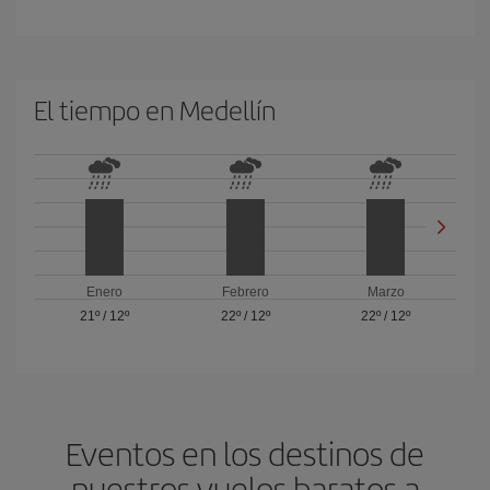
El tiempo en Medellín
Enero
Febrero
Marzo
21º
/
12º
22º
/
12º
22º
/
12º
Eventos en los destinos de
nuestros vuelos baratos a