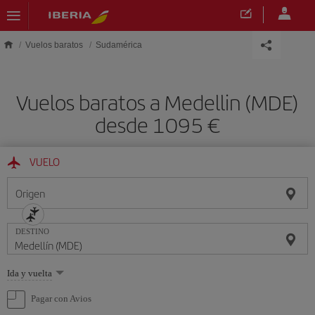
Saltar al contenido principal
Vuelos baratos
Sudamérica
Vuelos baratos a Medellin (MDE)
desde 1095
VUELO
Origen
DESTINO
Seleccione
Ida y vuelta
una
opción
Pagar con Avios