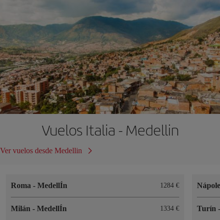
Vuelos Italia - Medellin
Ver vuelos desde Medellin
Roma
-
MedellÍn
Nápol
1284
Milán
-
MedellÍn
Turín
1334