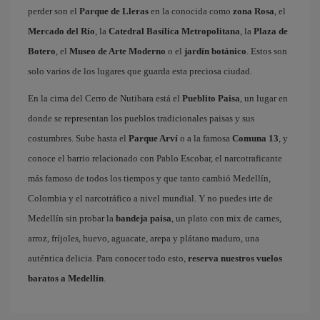
perder son el
Parque de Lleras
en la conocida como
zona Rosa
, el
Mercado del Río
, la
Catedral Basílica Metropolitana
, la
Plaza de
Botero
, el
Museo de Arte Moderno
o el
jardín botánico
. Estos son
solo varios de los lugares que guarda esta preciosa ciudad.
En la cima del Cerro de Nutibara está el
Pueblito Paisa
, un lugar en
donde se representan los pueblos tradicionales paisas y sus
costumbres. Sube hasta el
Parque Arví
o a la famosa
Comuna 13
, y
conoce el barrio relacionado con Pablo Escobar, el narcotraficante
más famoso de todos los tiempos y que tanto cambió Medellín,
Colombia y el narcotráfico a nivel mundial. Y no puedes irte de
Medellín sin probar la
bandeja paisa
, un plato con mix de carnes,
arroz, fríjoles, huevo, aguacate, arepa y plátano maduro, una
auténtica delicia. Para conocer todo esto,
reserva nuestros vuelos
baratos a Medellín
.