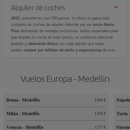
Alquiler de coches
AVIS
, presente en casi 200 países, te ofrece la gama más
completa de coches de alquiler. Además por ser
socio Iberia
Plus
disfrutarás de ventajas exclusivas: tarifas especiales para
que alquiles tu coche al mejor precio, un conductor adicional
gratuito y
obtendrás Avios
con cada alquiler que luego
podrás
canjear por billetes de avión y experiencias
de ocio.
Vuelos Europa - Medellin
Roma
-
MedellÍn
Nápol
1284
Milán
-
MedellÍn
Turín
1334
Venecia
-
MedellÍn
Floren
1177