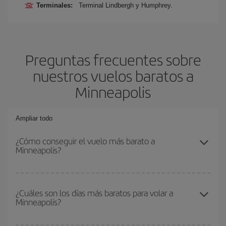
Terminales:
Terminal Lindbergh y Humphrey.
Preguntas frecuentes sobre
nuestros vuelos baratos a
Minneapolis
Ampliar todo
¿Cómo conseguir el vuelo más barato a
Minneapolis?
Podrás ahorrar en tu billete de avión y conseguir el vuelo más
barato si evitas temporadas altas, compras con antelación y
¿Cuáles son los días más baratos para volar a
Minneapolis?
puedes ser flexible con las fechas y horarios de ida y vuelta.
Además, si no tienes decidido un destino concreto para tu viaje,
mira nuestras ofertas y déjate inspirar: seguro que encuentras el