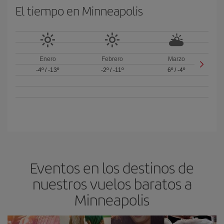
El tiempo en Minneapolis
Enero
Febrero
Marzo
-4º
/
-13º
-2º
/
-11º
6º
/
-4º
Eventos en los destinos de
nuestros vuelos baratos a
Minneapolis