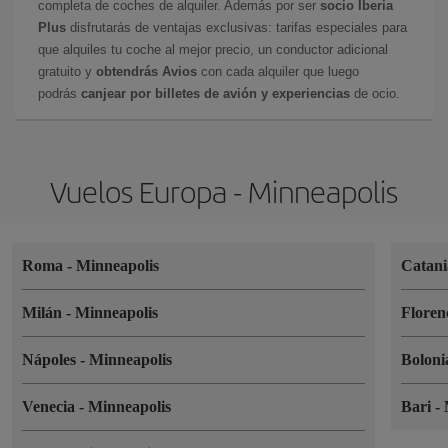
completa de coches de alquiler. Además por ser
socio Iberia
Plus
disfrutarás de ventajas exclusivas: tarifas especiales para
que alquiles tu coche al mejor precio, un conductor adicional
gratuito y
obtendrás Avios
con cada alquiler que luego
podrás
canjear por billetes de avión y experiencias
de ocio.
Vuelos Europa - Minneapolis
Roma
-
Minneapolis
Catan
Milán
-
Minneapolis
Floren
Nápoles
-
Minneapolis
Bolon
Venecia
-
Minneapolis
Bari
-