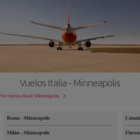
Vuelos Italia - Minneapolis
Ver vuelos desde Minneapolis
Roma
-
Minneapolis
Catan
Milán
-
Minneapolis
Floren