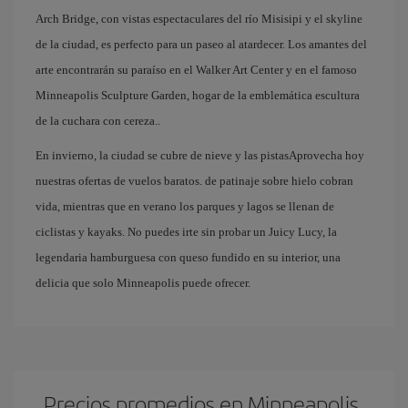
Arch Bridge, con vistas espectaculares del río Misisipi y el skyline
de la ciudad, es perfecto para un paseo al atardecer. Los amantes del
arte encontrarán su paraíso en el Walker Art Center y en el famoso
Minneapolis Sculpture Garden, hogar de la emblemática escultura
de la cuchara con cereza..
En invierno, la ciudad se cubre de nieve y las pistasAprovecha hoy
nuestras ofertas de vuelos baratos. de patinaje sobre hielo cobran
vida, mientras que en verano los parques y lagos se llenan de
ciclistas y kayaks. No puedes irte sin probar un Juicy Lucy, la
legendaria hamburguesa con queso fundido en su interior, una
delicia que solo Minneapolis puede ofrecer.
Precios promedios en Minneapolis