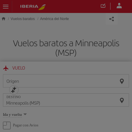
Saltar al contenido principal
Vuelos baratos
América del Norte
Vuelos baratos a Minneapolis
(MSP)
VUELO
Origen
DESTINO
Seleccione
Ida y vuelta
una
opción
Pagar con Avios