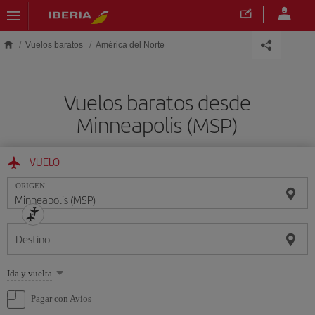
Saltar al contenido principal
Vuelos baratos
América del Norte
Vuelos baratos desde
Minneapolis (MSP)
VUELO
ORIGEN
Destino
Seleccione
Ida y vuelta
una
opción
Pagar con Avios