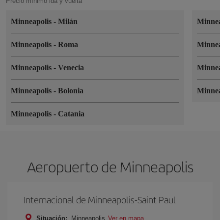
Precio mínimo ida y vuelta
Minneapolis
-
Milán
Minne
Minneapolis
-
Roma
Minne
Minneapolis
-
Venecia
Minne
Minneapolis
-
Bolonia
Minne
Minneapolis
-
Catania
Aeropuerto de Minneapolis
Internacional de Minneapolis-Saint Paul
Situación:
Minneapolis
Ver en mapa