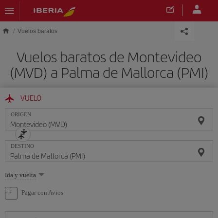
Saltar al contenido principal
Vuelos baratos
Vuelos baratos de Montevideo
(MVD) a Palma de Mallorca (PMI)
VUELO
ORIGEN
DESTINO
Seleccione
Ida y vuelta
una
opción
Pagar con Avios