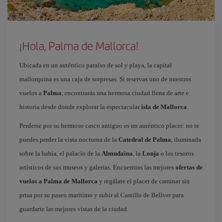
¡Hola, Palma de Mallorca!
Ubicada en un auténtico paraíso de sol y playa, la capital
mallorquina es una caja de sorpresas. Si reservas uno de nuestros
vuelos a
Palma
, encontrarás una hermosa ciudad llena de arte e
historia desde donde explorar la espectacular
isla de Mallorca
.
Perderse por su hermoso casco antiguo es un auténtico placer: no te
puedes perder la vista nocturna de la
Catedral de Palma
, iluminada
sobre la bahía, el palacio de la
Almudaina
, la
Lonja
o los tesoros
artísticos de sus museos y galerías. Encuentras las mejores
ofertas de
vuelos a Palma de Mallorca
y regálate el placer de caminar sin
prisa por su paseo marítimo y subir al Castillo de Bellver para
guardarte las mejores vistas de la ciudad.