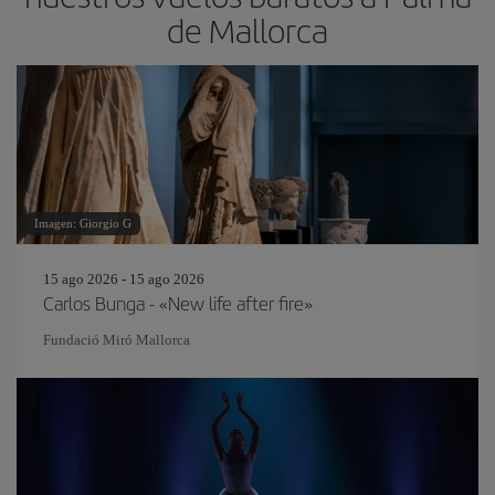
de Mallorca
Imagen: Giorgio G
15 ago 2026 - 15 ago 2026
Carlos Bunga - «New life after fire»
Fundació Miró Mallorca