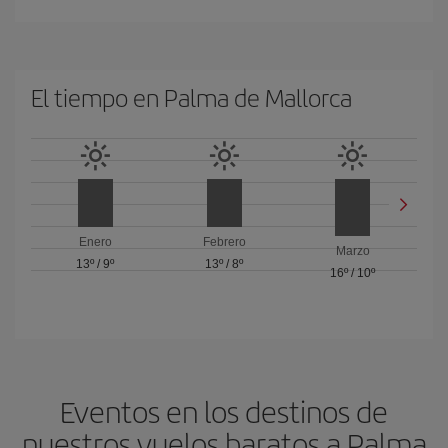
El tiempo en Palma de Mallorca
Enero
Febrero
Marzo
13º
/
9º
13º
/
8º
16º
/
10º
Eventos en los destinos de
nuestros vuelos baratos a Palma