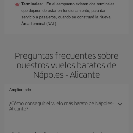
Terminales:
En el aeropuerto existen dos terminales
que dejaron de estar en funcionamiento, para dar
servicio a pasajeros, cuando se construyó la Nueva
Área Terminal (NAT).
Preguntas frecuentes sobre
nuestros vuelos baratos de
Nápoles - Alicante
Ampliar todo
¿Cómo conseguir el vuelo más barato de Nápoles-
Alicante?
Podrás ahorrar en tu billete de avión de Nápoles-Alicante-dest y
conseguir el vuelo más barato si evitas temporadas altas,