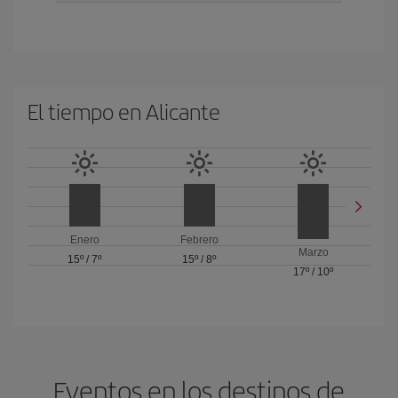
El tiempo en Alicante
Enero
Febrero
Marzo
15º
/
7º
15º
/
8º
17º
/
10º
Eventos en los destinos de