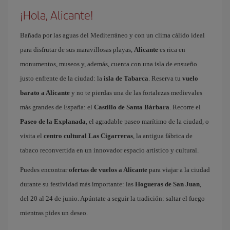
¡Hola, Alicante!
Bañada por las aguas del Mediterráneo y con un clima cálido ideal
para disfrutar de sus maravillosas playas,
Alicante
es rica en
monumentos, museos y, además, cuenta con una isla de ensueño
justo enfrente de la ciudad: la
isla de Tabarca
. Reserva tu
vuelo
barato a Alicante
y no te pierdas una de las fortalezas medievales
más grandes de España: el
Castillo de Santa Bárbara
. Recorre el
Paseo de la Explanada
, el agradable paseo marítimo de la ciudad, o
visita el
centro cultural Las Cigarreras
, la antigua fábrica de
tabaco reconvertida en un innovador espacio artístico y cultural.
Puedes encontrar
ofertas de vuelos a Alicante
para viajar a la ciudad
durante su festividad más importante: las
Hogueras de San Juan
,
del 20 al 24 de junio. Apúntate a seguir la tradición: saltar el fuego
mientras pides un deseo.