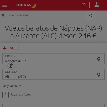
Saltar al contenido principal
Vuelos baratos
Vuelos baratos de Nápoles (NAP)
a Alicante (ALC) desde 246
VUELO
ORIGEN
DESTINO
Seleccione
Ida y vuelta
una
opción
Pagar con Avios