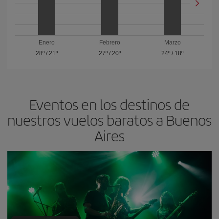
Enero
Febrero
Marzo
28º
/
21º
27º
/
20º
24º
/
18º
Eventos en los destinos de
nuestros vuelos baratos a Buenos
Aires