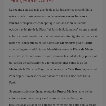
¡Hola, Buenos Aires!
La segunda ciudad más grande de toda Sudamérica es también la
más visitada. Basta reservar uno de nuestros
vuelos baratos a
Buenos Aires
para entender por qué. Situada sobre la llanura
occidental del río de la Plata, “el París de Sudamérica” es una ciudad
ecléctica, conformada por diversas corrientes inmigratorias. Su casco
histórico, concentrado en los barrios de
Montserrat
y
San Telmo
,
alberga lugares y edificios emblemáticos como la
Plaza de Mayo
,
alrededor de la cual comenzó a construirse la ciudad y hoy, principal
ubicación de celebraciones y reivindicaciones como la de las
Madres de la Plaza de Mayo cada jueves, y la
Casa Rosada
, sede del
Poder Ejecutivo desde cuyos balcones daba sus discursos Evita
Perón.
Si quieres sofisticación, no te pierdas
Puerto Madero
, uno de los
entornos más modernos y exclusivos de Buenos Aires, con
privilegiadas vistas al río e imponentes rascacielos que dan la escala