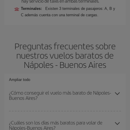
hay servicio de taxis en ambas terminales.
Terminales:
Existen 3 terminales de pasajeros: A, B y
C además cuenta con una terminal de cargas.
Preguntas frecuentes sobre
nuestros vuelos baratos de
Nápoles - Buenos Aires
Ampliar todo
¿Cómo conseguir el vuelo más barato de Nápoles-
Buenos Aires?
Podrás ahorrar en tu billete de avión de Nápoles-Buenos Aires-
dest y conseguir el vuelo más barato si evitas temporadas altas,
¿Cuáles son los días más baratos para volar de
Nápoles-Buenos Aires?
compras con antelación y puedes ser flexible con las fechas y