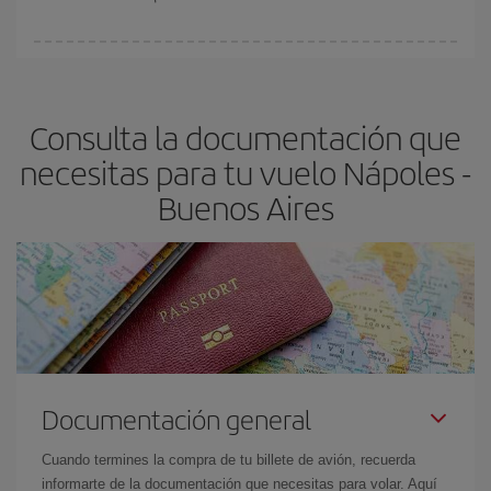
vayan agotando. Por eso, comprar con antelación es
fundamental
para conseguir
vuelos baratos a Nápoles-Buenos
En Iberia, tenemos distintas tarifas para garantizarte el mejor
Aires-dest
.
precio según tus necesidades de viaje. La tarifa básica, te
asegura el vuelo más barato.
Consulta la documentación que
necesitas para tu vuelo Nápoles -
Buenos Aires
Documentación general
Cuando termines la compra de tu billete de avión, recuerda
informarte de la documentación que necesitas para volar. Aquí