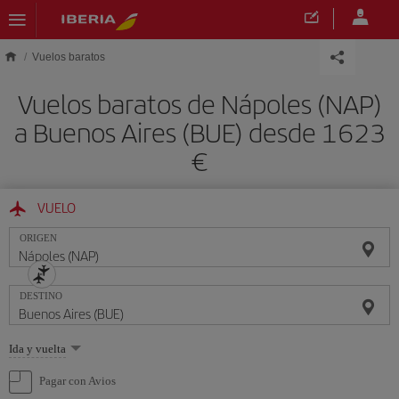
Saltar al contenido principal
Vuelos baratos
Vuelos baratos de Nápoles (NAP)
a Buenos Aires (BUE) desde 1623
VUELO
ORIGEN
DESTINO
Seleccione
Ida y vuelta
una
opción
Pagar con Avios