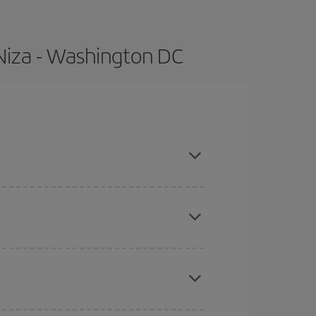
Niza - Washington DC
 compras con antelación y puedes ser flexible con
ratos
. Dinos desde dónde vuelas, a dónde
ra días cercanos
, tanto de ida como de vuelta,
gunos
horarios
puede que te hagan ahorrar aún