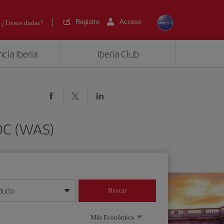
Registro
Acceso
¿Tienes dudas?
cia Iberia
Iberia Club
 DC (WAS)
dulto
Buscar
o día/mes/año
Más Económica