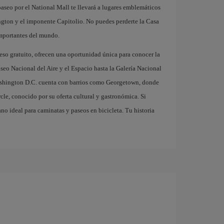
seo por el National Mall te llevará a lugares emblemáticos
on y el imponente Capitolio. No puedes perderte la Casa
importantes del mundo.
eso gratuito, ofrecen una oportunidad única para conocer la
useo Nacional del Aire y el Espacio hasta la Galería Nacional
Washington D.C. cuenta con barrios como Georgetown, donde
le, conocido por su oferta cultural y gastronómica. Si
no ideal para caminatas y paseos en bicicleta. Tu historia