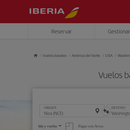
Saltar al contenido principal
Reservar
Gestionar
Vuelos baratos
América del Norte
USA
Washin
Vuelos b
ORIGEN
DESTINO
Seleccione
Pagar con Avios
Ida y vuelta