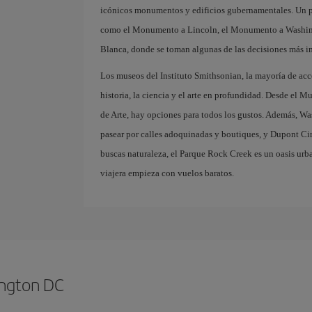
icónicos monumentos y edificios gubernamentales. Un pa
como el Monumento a Lincoln, el Monumento a Washingt
Blanca, donde se toman algunas de las decisiones más 
Los museos del Instituto Smithsonian, la mayoría de acc
historia, la ciencia y el arte en profundidad. Desde el M
de Arte, hay opciones para todos los gustos. Además, 
pasear por calles adoquinadas y boutiques, y Dupont Circ
buscas naturaleza, el Parque Rock Creek es un oasis urba
viajera empieza con vuelos baratos.
ington DC