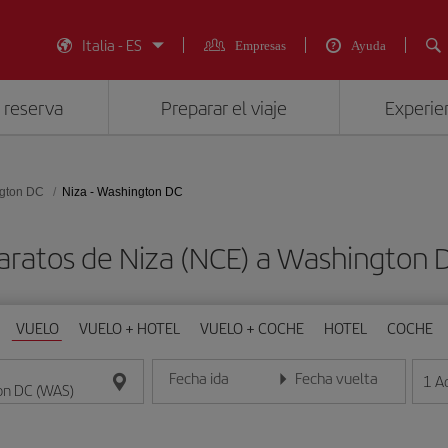
Italia - ES
Empresas
Ayuda
 reserva
Preparar el viaje
Experien
gton DC
Niza - Washington DC
aratos de Niza (NCE) a Washington
VUELO
VUELO + HOTEL
VUELO + COCHE
HOTEL
COCHE
Fecha ida
Fecha vuelta
1
A
Introduce la fecha en formato día/mes/año
Introduce la fecha en format