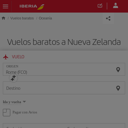
Saltar al contenido principal
Vuelos baratos
Oceanía
Vuelos baratos a Nueva Zelanda
VUELO
ORIGEN
Destino
Seleccione
Ida y vuelta
una
opción
Pagar con Avios