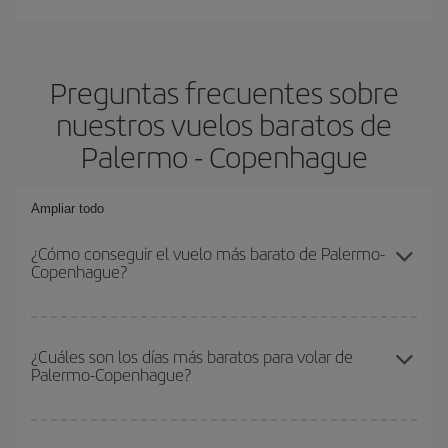
Preguntas frecuentes sobre
nuestros vuelos baratos de
Palermo - Copenhague
Ampliar todo
¿Cómo conseguir el vuelo más barato de Palermo-
Copenhague?
Podrás ahorrar en tu billete de avión de Palermo-Copenhague-dest
y conseguir el vuelo más barato si evitas temporadas altas,
¿Cuáles son los días más baratos para volar de
Palermo-Copenhague?
compras con antelación y puedes ser flexible con las fechas y
horarios de ida y vuelta.
Para saber qué días te saldrá más económico volar, solo tienes