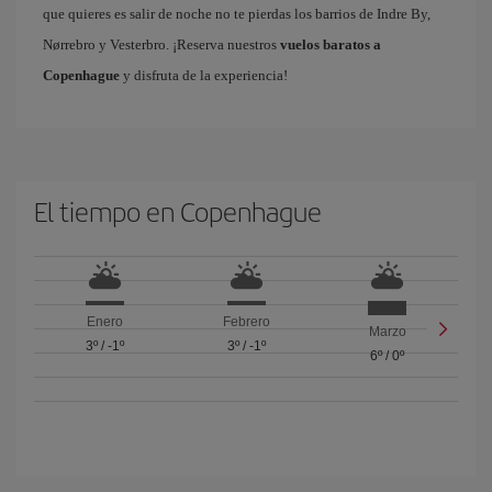
que quieres es salir de noche no te pierdas los barrios de Indre By,
Nørrebro y Vesterbro. ¡Reserva nuestros
vuelos baratos a
Copenhague
y disfruta de la experiencia!
El tiempo en Copenhague
Enero
Febrero
Marzo
3º
/
-1º
3º
/
-1º
6º
/
0º