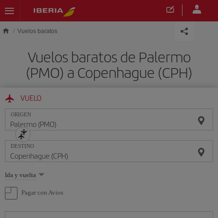
Saltar al contenido principal
Vuelos baratos
Vuelos baratos de Palermo
(PMO) a Copenhague (CPH)
VUELO
ORIGEN
DESTINO
Seleccione
Ida y vuelta
una
opción
Pagar con Avios