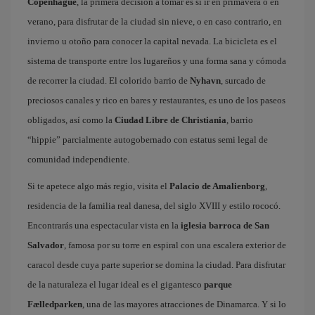
Copenhague
, la primera decisión a tomar es si ir en primavera o en
verano, para disfrutar de la ciudad sin nieve, o en caso contrario, en
invierno u otoño para conocer la capital nevada. La bicicleta es el
sistema de transporte entre los lugareños y una forma sana y cómoda
de recorrer la ciudad. El colorido barrio de
Nyhavn
, surcado de
preciosos canales y rico en bares y restaurantes, es uno de los paseos
obligados, así como la
Ciudad Libre de Christiania
, barrio
“hippie” parcialmente autogobernado con estatus semi legal de
comunidad independiente.
Si te apetece algo más regio, visita el
Palacio de Amalienborg
,
residencia de la familia real danesa, del siglo XVIII y estilo rococó.
Encontrarás una espectacular vista en la
iglesia barroca de San
Salvador
, famosa por su torre en espiral con una escalera exterior de
caracol desde cuya parte superior se domina la ciudad. Para disfrutar
de la naturaleza el lugar ideal es el gigantesco
parque
Fælledparken
, una de las mayores atracciones de Dinamarca. Y si lo