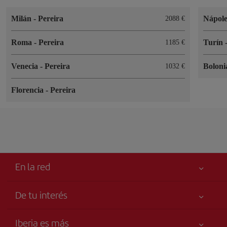
Milán
-
Pereira
Nápol
2088
Roma
-
Pereira
Turín
1185
Venecia
-
Pereira
Bolon
1032
Florencia
-
Pereira
En la red
De tu interés
Mejor precio garantizado
Iberia es más