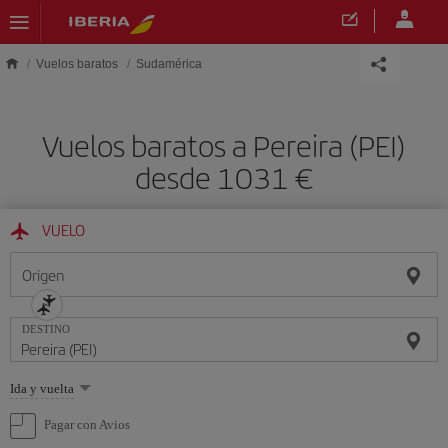
Saltar al contenido principal
Vuelos baratos
Sudamérica
Vuelos baratos a Pereira (PEI)
desde 1031
VUELO
Origen
DESTINO
Seleccione
Ida y vuelta
una
opción
Pagar con Avios