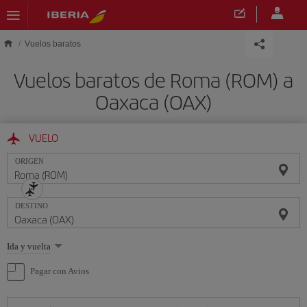
Saltar al contenido principal
Vuelos baratos
Vuelos baratos de Roma (ROM) a
Oaxaca (OAX)
VUELO
ORIGEN
DESTINO
Seleccione
Ida y vuelta
una
opción
Pagar con Avios