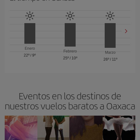
Enero
Febrero
Marzo
22º
/
9º
25º
/
10º
26º
/
11º
Eventos en los destinos de
nuestros vuelos baratos a Oaxaca