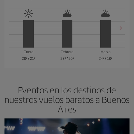
Enero
Febrero
Marzo
28º
/
21º
27º
/
20º
24º
/
18º
Eventos en los destinos de
nuestros vuelos baratos a Buenos
Aires