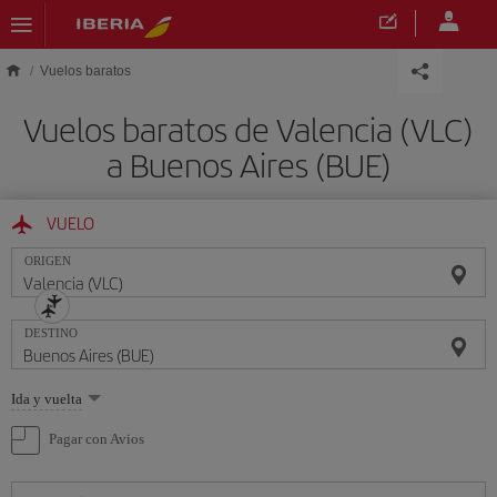
Saltar al contenido principal
Vuelos baratos
Vuelos baratos de Valencia (VLC)
a Buenos Aires (BUE)
VUELO
ORIGEN
DESTINO
Seleccione
Ida y vuelta
una
opción
Pagar con Avios